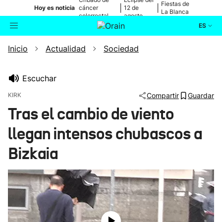
Fiestas de
|
|
Hoy es noticia
cáncer
12 de
La Blanca
colorrectal
agosto
ES
Inicio
Actualidad
Sociedad
Actualidad
Buscador
Política
Escuchar
KIRK
Compartir
Guardar
Cultura
Tras el cambio de viento
llegan intensos chubascos a
Ikusmiran
Bizkaia
Eguraldia