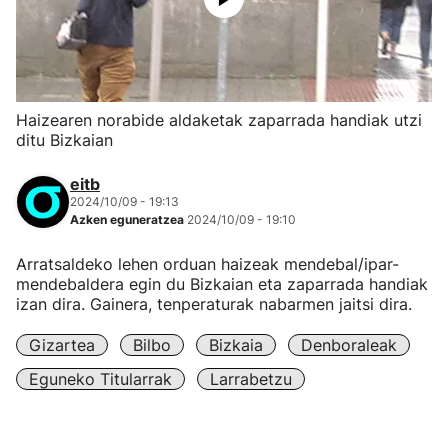
Haizearen norabide aldaketak zaparrada handiak utzi
ditu Bizkaian
eitb
2024/10/09 - 19:13
Azken eguneratzea
2024/10/09 - 19:10
Arratsaldeko lehen orduan haizeak mendebal/ipar-
mendebaldera egin du Bizkaian eta zaparrada handiak
izan dira. Gainera, tenperaturak nabarmen jaitsi dira.
Gizartea
Bilbo
Bizkaia
Denboraleak
Eguneko Titularrak
Larrabetzu