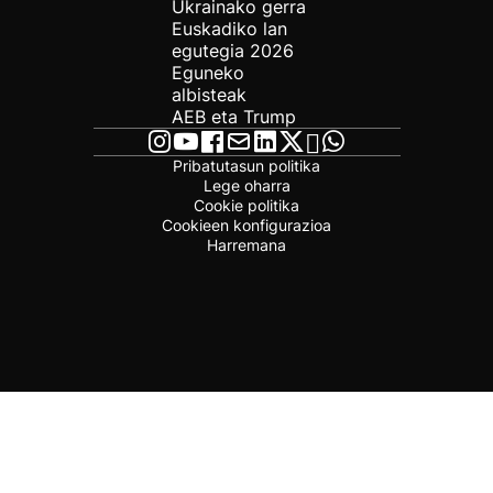
Ukrainako gerra
Euskadiko lan
egutegia 2026
Eguneko
albisteak
AEB eta Trump
Pribatutasun politika
Lege oharra
Cookie politika
Cookieen konfigurazioa
Harremana