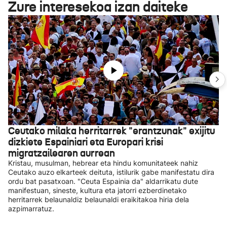
Zure interesekoa izan daiteke
Ceutako milaka herritarrek "erantzunak" exijitu
dizkiete Espainiari eta Europari krisi
migratzailearen aurrean
Kristau, musulman, hebrear eta hindu komunitateek nahiz
Ceutako auzo elkarteek deituta, istilurik gabe manifestatu dira
ordu bat pasatxoan. "Ceuta Espainia da" aldarrikatu dute
manifestuan, sineste, kultura eta jatorri ezberdinetako
herritarrek belaunaldiz belaunaldi eraikitakoa hiria dela
azpimarratuz.