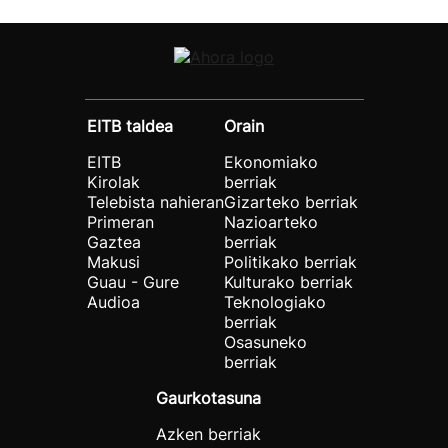
EITB taldea
Orain
EITB
Ekonomiako
Kirolak
berriak
Telebista nahieran
Gizarteko berriak
Primeran
Nazioarteko
Gaztea
berriak
Makusi
Politikako berriak
Guau - Gure
Kulturako berriak
Audioa
Teknologiako
berriak
Osasuneko
berriak
Gaurkotasuna
Azken berriak