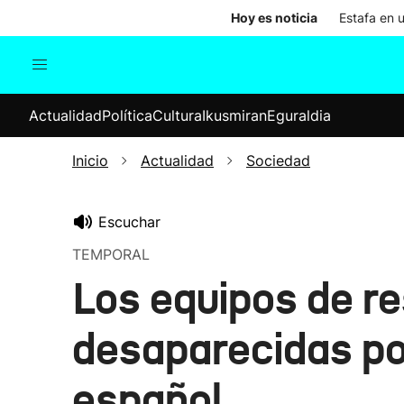
Hoy es noticia
Estafa en 
Actualidad
Política
Cul
Actualidad
Política
Cultura
Ikusmiran
Eguraldia
Sociedad
Elecciones
Economía
Inicio
Actualidad
Sociedad
Internacional
Escuchar
TEMPORAL
Los equipos de r
desaparecidas po
español