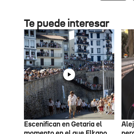
Te puede interesar
Escenifican en Getaria el
Ale
momento en el que Elkano
per