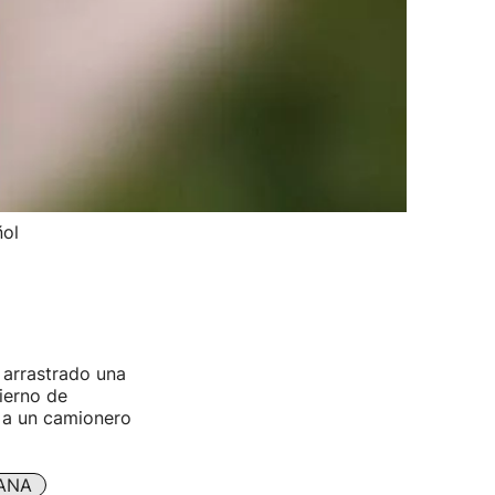
ñol
 arrastrado una
ierno de
n a un camionero
ANA