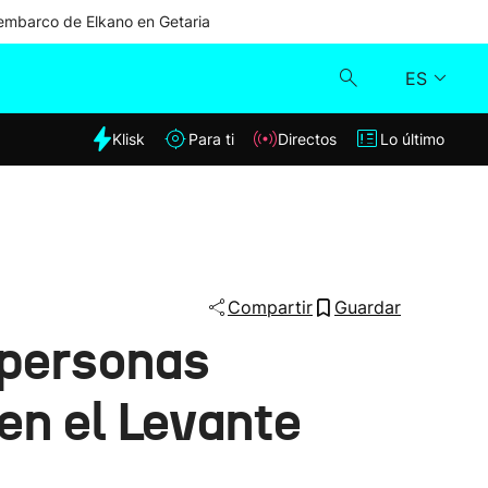
mbarco de Elkano en Getaria
ES
dia
Klisk
Para ti
Directos
Lo último
Klisk
Directos
Para ti
Compartir
Guardar
 personas
Lo último
en el Levante