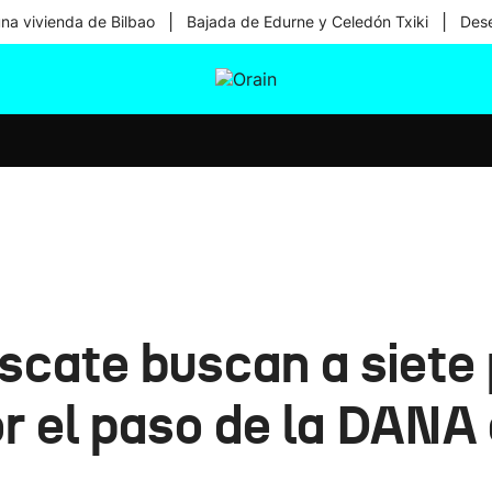
|
|
una vivienda de Bilbao
Bajada de Edurne y Celedón Txiki
Dese
tura
Ikusmiran
Egural
Salud
Tecnología
escate buscan a siete
r el paso de la DANA 