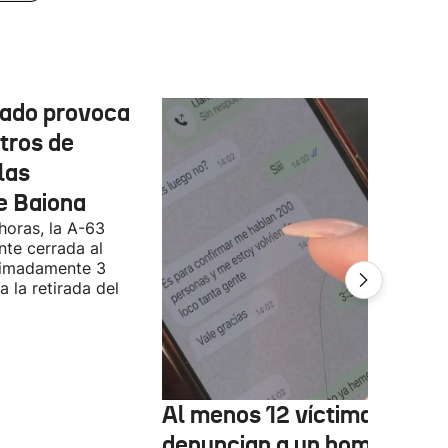
cado provoca
tros de
las
e Baiona
 horas, la A-63
te cerrada al
ximadamente 3
 la retirada del
Al menos 12 víctimas
denuncian a un hombre qu