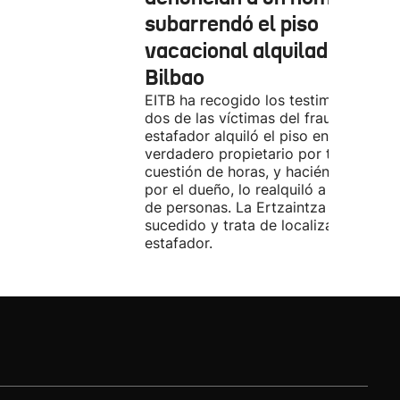
subarrendó el piso
vacacional alquilado en
Bilbao
EITB ha recogido los testimonios de
dos de las víctimas del fraude. El
estafador alquiló el piso en Airbnb a 
verdadero propietario por tres días. 
cuestión de horas, y haciéndose pasa
por el dueño, lo realquiló a una doce
de personas. La Ertzaintza investiga 
sucedido y trata de localizar al
estafador.