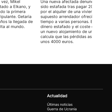
 vez, Mikel
Una nueva afectada denuncia haber
tado a Elkano, y
sido estafada tras pagar 2000 euros
ido la primera
por el alquiler de una vivienda que el
ipulante. Getaria
supuesto arrendador ofrecía al mism
ños la llegada de
tiempo a varias personas. Entre el
elta al mundo.
dinero estafado y el coste de encontr
un nuevo alojamiento de urgencia,
calcula que las pérdidas ascienden a
unos 4000 euros.
Actualidad
Últimas noticias
Guerra de Ucrania