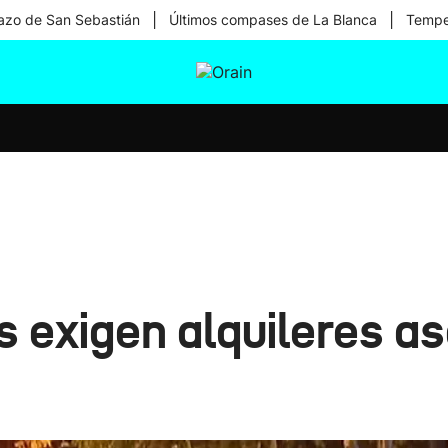
|
|
zo de San Sebastián
Últimos compases de La Blanca
Temper
tura
Ikusmiran
Egural
Salud
Tecnología
 exigen alquileres as