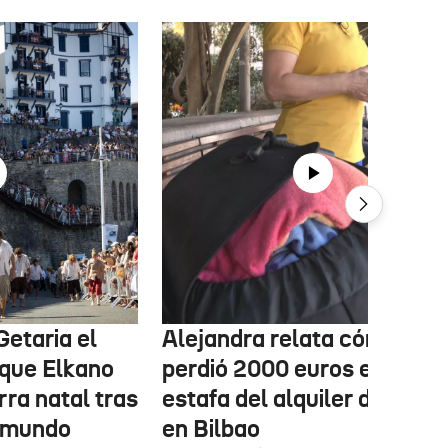
Getaria el
Alejandra relata cómo
que Elkano
perdió 2000 euros en la
rra natal tras
estafa del alquiler de un pi
l mundo
en Bilbao