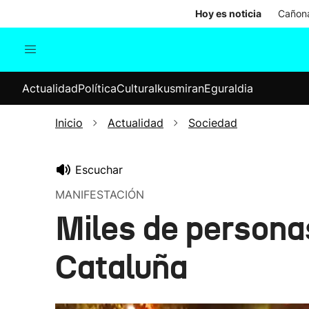
Hoy es noticia
Cañona
Actualidad
Política
Cul
Actualidad
Política
Cultura
Ikusmiran
Eguraldia
Sociedad
Elecciones
Economía
Inicio
Actualidad
Sociedad
Internacional
Escuchar
MANIFESTACIÓN
Miles de personas
Cataluña