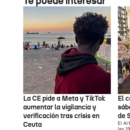
Te puede interesar
La CE pide a Meta y TikTok
El 
aumentar la vigilancia y
sáb
verificación tras crisis en
de 
Ceuta
El Ar
las 1