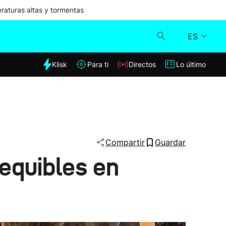
aturas altas y tormentas
ES
dia
Klisk
Para ti
Directos
Lo último
Klisk
Directos
Para ti
Compartir
Guardar
equibles en
Lo último