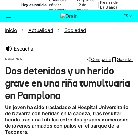
Fiestas de
|
|
Hoy es noticia
cáncer
12 de
La Blanca
colorrectal
agosto
ES
Inicio
Actualidad
Sociedad
Actualidad
Buscador
Política
Escuchar
NAVARRA
Compartir
Guardar
Cultura
Dos detenidos y un herido
grave en una riña tumultuaria
Ikusmiran
en Pamplona
Eguraldia
Un joven ha sido trasladado al Hospital Universitario
de Navarra con heridas en la cabeza, tras resultar
herido tras una trifulca entre dos grupos numerosos
de jóvenes armados con palos en el parque de la
Taconera.