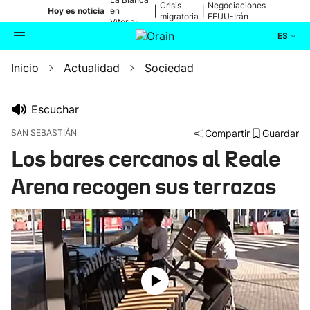
Crisis
Negociaciones
|
|
Hoy es noticia
en
migratoria
EEUU-Irán
Vitoria-
Gasteiz
ES
Inicio
Actualidad
Sociedad
Actualidad
Buscador
Política
Escuchar
SAN SEBASTIÁN
Compartir
Guardar
Cultura
Los bares cercanos al Reale
Arena recogen sus terrazas
Ikusmiran
Eguraldia