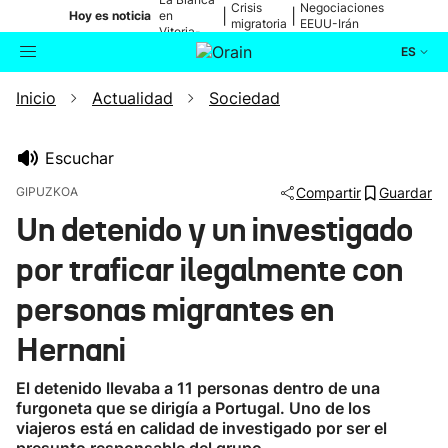
Crisis
Negociaciones
|
|
Hoy es noticia
en
migratoria
EEUU-Irán
Vitoria-
Gasteiz
ES
Inicio
Actualidad
Sociedad
Actualidad
Buscador
Política
Escuchar
GIPUZKOA
Compartir
Guardar
Cultura
Un detenido y un investigado
por traficar ilegalmente con
Ikusmiran
personas migrantes en
Eguraldia
Hernani
El detenido llevaba a 11 personas dentro de una
furgoneta que se dirigía a Portugal. Uno de los
viajeros está en calidad de investigado por ser el