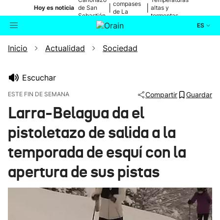
compases
|
|
Hoy es noticia
de San
altas y
de La
Sebastián
tormentas
Blanca
ES
Inicio
Actualidad
Sociedad
Actualidad
Buscador
Política
Escuchar
ESTE FIN DE SEMANA
Compartir
Guardar
Cultura
Larra-Belagua da el
pistoletazo de salida a la
Ikusmiran
temporada de esquí con la
Eguraldia
apertura de sus pistas