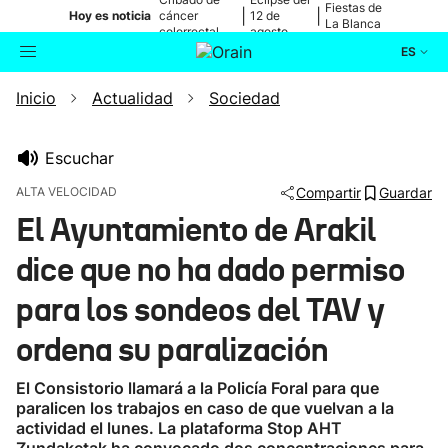
Fiestas de
|
|
Hoy es noticia
cáncer
12 de
La Blanca
colorrectal
agosto
ES
Inicio
Actualidad
Sociedad
Actualidad
Buscador
Política
Escuchar
ALTA VELOCIDAD
Compartir
Guardar
Cultura
El Ayuntamiento de Arakil
dice que no ha dado permiso
Ikusmiran
para los sondeos del TAV y
Eguraldia
ordena su paralización
El Consistorio llamará a la Policía Foral para que
paralicen los trabajos en caso de que vuelvan a la
actividad el lunes. La plataforma Stop AHT