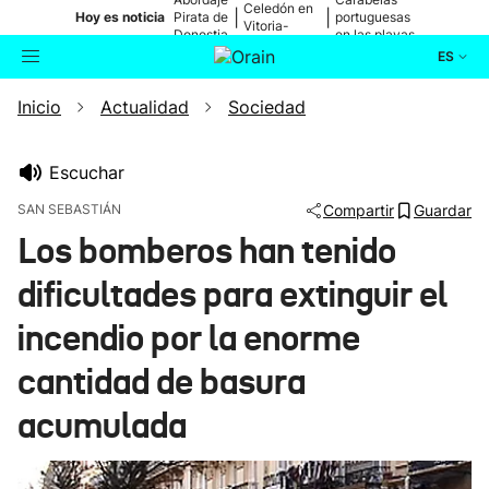
Celedón en
|
|
Hoy es noticia
Pirata de
portuguesas
Vitoria-
Donostia
en las playas
Gasteiz
ES
Inicio
Actualidad
Sociedad
Actualidad
Buscador
Política
Escuchar
SAN SEBASTIÁN
Compartir
Guardar
Cultura
Los bomberos han tenido
dificultades para extinguir el
Ikusmiran
incendio por la enorme
Eguraldia
cantidad de basura
acumulada