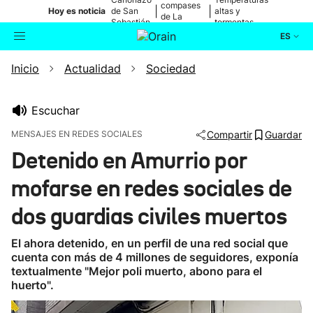
compases
|
|
Hoy es noticia
de San
altas y
de La
Sebastián
tormentas
Blanca
ES
Inicio
Actualidad
Sociedad
Actualidad
Buscador
Política
Escuchar
MENSAJES EN REDES SOCIALES
Compartir
Guardar
Cultura
Detenido en Amurrio por
mofarse en redes sociales de
Ikusmiran
dos guardias civiles muertos
Eguraldia
El ahora detenido, en un perfil de una red social que
cuenta con más de 4 millones de seguidores, exponía
textualmente "Mejor poli muerto, abono para el
huerto".