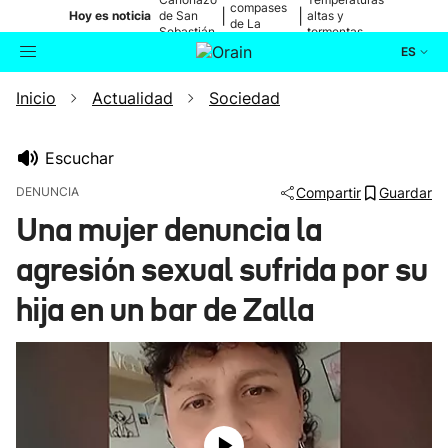
compases
|
|
Hoy es noticia
de San
altas y
de La
Sebastián
tormentas
Blanca
ES
Inicio
Actualidad
Sociedad
Actualidad
Buscador
Política
Escuchar
DENUNCIA
Compartir
Guardar
Cultura
Una mujer denuncia la
agresión sexual sufrida por su
Ikusmiran
hija en un bar de Zalla
Eguraldia