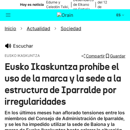
Edurne y
del 12
|
|
Hoy es noticia
de Elkano
Celedón Txiki,
de
en Getaria
en directo
agosto
ES
Inicio
Actualidad
Sociedad
Actualidad
Buscador
Política
Escuchar
EUSKO IKASKUNTZA
Compartir
Guardar
Cultura
Eusko Ikaskuntza prohíbe el
uso de la marca y la sede a la
Ikusmiran
estructura de Iparralde por
Eguraldia
irregularidades
En los últimos meses han aflorado tensiones entre los
miembros del Consejo de Administración de Iparralde,
y se les ha impedido utilizar la sede de Baiona y la