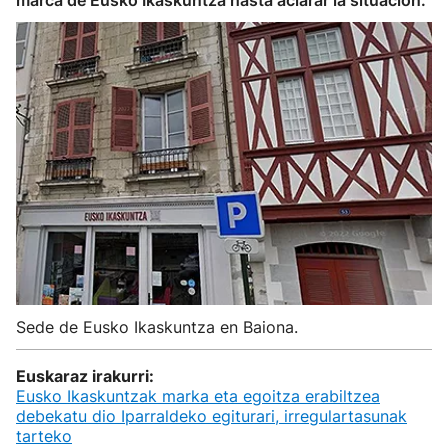
marca de Eusko Ikaskuntza hasta aclarar la situación.
Sede de Eusko Ikaskuntza en Baiona.
Euskaraz irakurri:
Eusko Ikaskuntzak marka eta egoitza erabiltzea
debekatu dio Iparraldeko egiturari, irregulartasunak
tarteko