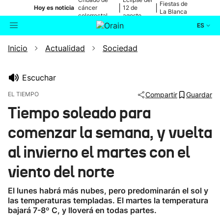
Fiestas de
|
|
Hoy es noticia
cáncer
12 de
La Blanca
colorrectal
agosto
ES
Inicio
Actualidad
Sociedad
Actualidad
Buscador
Política
Escuchar
EL TIEMPO
Compartir
Guardar
Cultura
Tiempo soleado para
comenzar la semana, y vuelta
Ikusmiran
al invierno el martes con el
Eguraldia
viento del norte
El lunes habrá más nubes, pero predominarán el sol y
las temperaturas templadas. El martes la temperatura
bajará 7-8º C, y lloverá en todas partes.