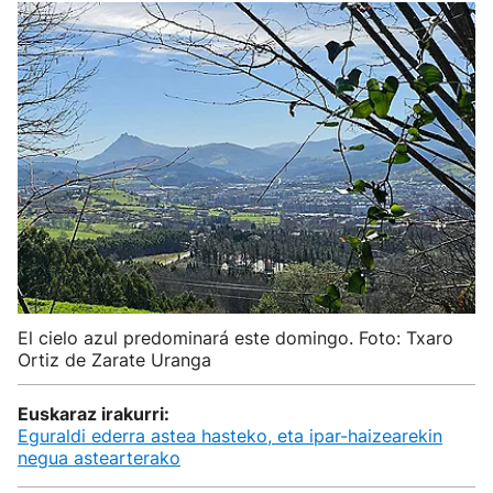
El cielo azul predominará este domingo. Foto: Txaro
Ortiz de Zarate Uranga
Euskaraz irakurri:
Eguraldi ederra astea hasteko, eta ipar-haizearekin
negua astearterako