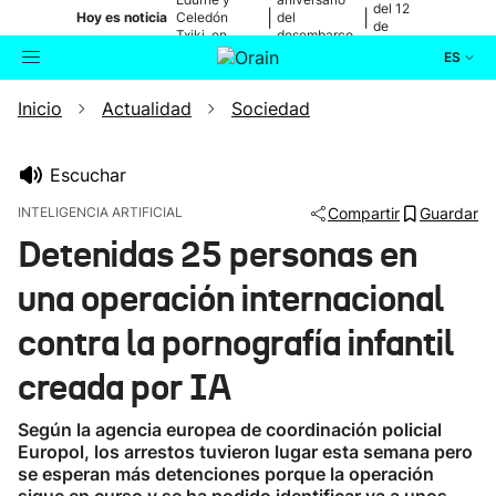
del 12
|
|
Hoy es noticia
Celedón
del
de
Txiki, en
desembarco
agosto
directo
de Elkano
ES
Inicio
Actualidad
Sociedad
Actualidad
Buscador
Política
Escuchar
INTELIGENCIA ARTIFICIAL
Compartir
Guardar
Cultura
Detenidas 25 personas en
una operación internacional
Ikusmiran
contra la pornografía infantil
Eguraldia
creada por IA
Según la agencia europea de coordinación policial
Europol, los arrestos tuvieron lugar esta semana pero
se esperan más detenciones porque la operación