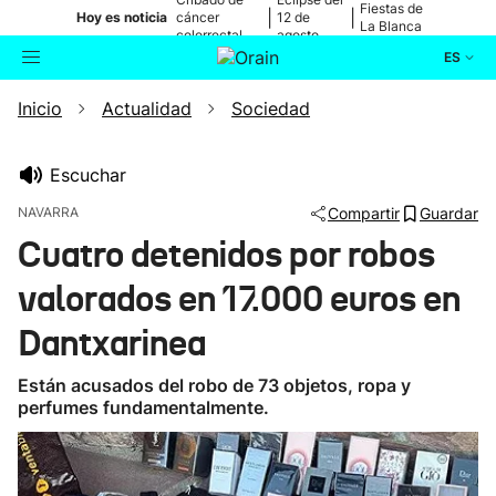
Fiestas de
|
|
Hoy es noticia
cáncer
12 de
La Blanca
colorrectal
agosto
ES
Inicio
Actualidad
Sociedad
Actualidad
Buscador
Política
Escuchar
NAVARRA
Compartir
Guardar
Cultura
Cuatro detenidos por robos
valorados en 17.000 euros en
Ikusmiran
Dantxarinea
Eguraldia
Están acusados del robo de 73 objetos, ropa y
perfumes fundamentalmente.