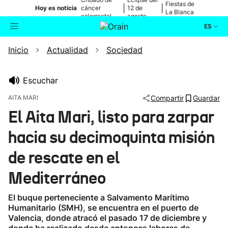
Fiestas de
|
|
Hoy es noticia
cáncer
12 de
La Blanca
colorrectal
agosto
ES
Inicio
Actualidad
Sociedad
Actualidad
Buscador
Política
Escuchar
AITA MARI
Compartir
Guardar
Cultura
El Aita Mari, listo para zarpar
hacia su decimoquinta misión
Ikusmiran
de rescate en el
Eguraldia
Mediterráneo
El buque perteneciente a Salvamento Marítimo
Humanitario (SMH), se encuentra en el puerto de
Valencia, donde atracó el pasado 17 de diciembre y