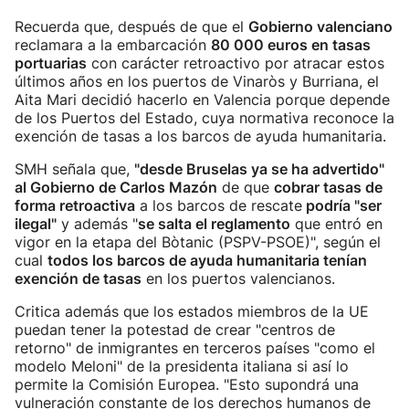
Recuerda que, después de que el
Gobierno valenciano
reclamara a la embarcación
80 000 euros en tasas
portuarias
con carácter retroactivo por atracar estos
últimos años en los puertos de Vinaròs y Burriana, el
Aita Mari decidió hacerlo en Valencia porque depende
de los Puertos del Estado, cuya normativa reconoce la
exención de tasas a los barcos de ayuda humanitaria.
SMH señala que,
"desde Bruselas ya se ha advertido"
al Gobierno de Carlos Mazón
de que
cobrar tasas de
forma retroactiva
a los barcos de rescate
podría "ser
ilegal"
y además "
se salta el reglamento
que entró en
vigor en la etapa del Bòtanic (PSPV-PSOE)", según el
cual
todos los barcos de ayuda humanitaria tenían
exención de tasas
en los puertos valencianos.
Critica además que los estados miembros de la UE
puedan tener la potestad de crear "centros de
retorno" de inmigrantes en terceros países "como el
modelo Meloni" de la presidenta italiana si así lo
permite la Comisión Europea. "Esto supondrá una
vulneración constante de los derechos humanos de