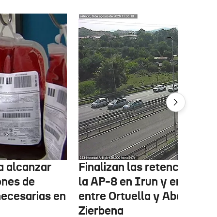
ta alcanzar
Finalizan las retenciones e
ones de
la AP-8 en Irun y en la A-8
necesarias en
entre Ortuella y Abanto-
Zierbena