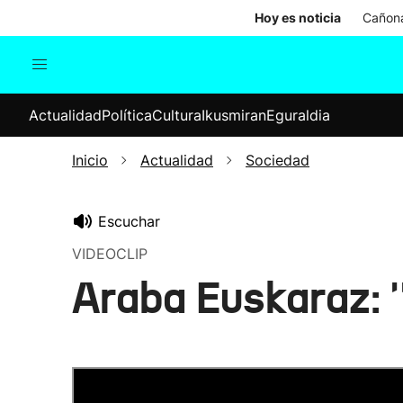
Hoy es noticia
Cañona
Actualidad
Política
Cul
Actualidad
Política
Cultura
Ikusmiran
Eguraldia
Sociedad
Elecciones
Economía
Inicio
Actualidad
Sociedad
Internacional
Escuchar
VIDEOCLIP
Araba Euskaraz: '