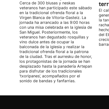
Cerca de 300 blusas y neskas
terr
veteranos han participado este sábado
El ca
en la tradicional ofrenda floral a la
gener
Virgen Blanca de Vitoria-Gasteiz. La
la ta
jornada ha arrancado a las 9:00 horas
racha
con una misa celebrada en la iglesia de
hecho
San Miguel. Posteriormente, los
del E
veteranos han degustado rosquillas y
creci
vino dulce antes de ocupar la
barra
balconada de la iglesia y realizar la
tradicional ofrenda floral a la patrona
de la ciudad. Tras el aurresku de honor,
los protagonistas de la jornada se han
desplazado hasta la panadería Artepan
para disfrutar de los tradicionales
‘txoripanes’, acompañados por el
sonido de bandas y fanfarrias.