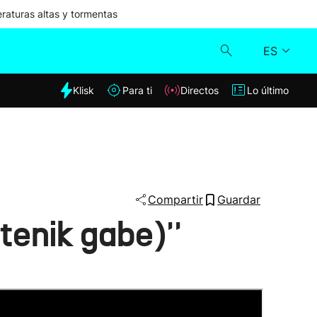
aturas altas y tormentas
ES
dia
Klisk
Para ti
Directos
Lo último
Klisk
Directos
Para ti
Compartir
Guardar
tenik gabe)''
Lo último