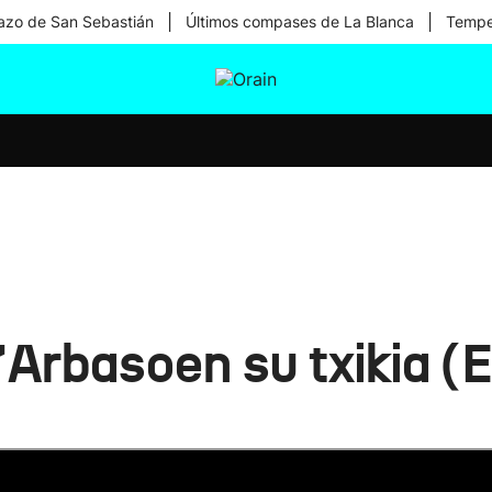
|
|
zo de San Sebastián
Últimos compases de La Blanca
Temper
tura
Ikusmiran
Egural
Salud
Tecnología
'Arbasoen su txikia (E