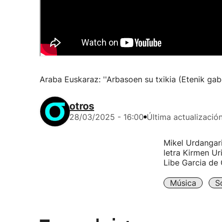
Araba Euskaraz: ''Arbasoen su txikia (Etenik gabe
otros
28/03/2025 - 16:00
Última actualizació
Mikel Urdangari
letra Kirmen Ur
Libe Garcia de 
Música
S