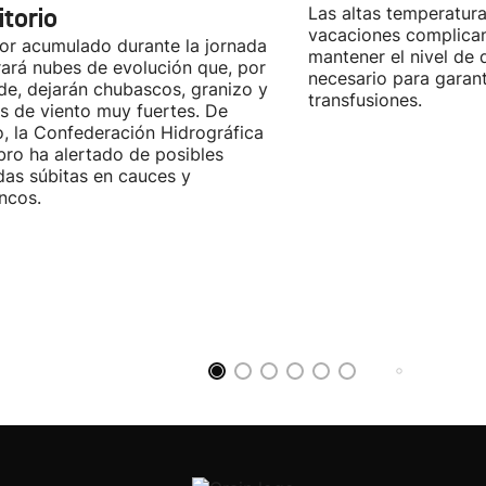
itorio
Las altas temperatura
vacaciones complica
lor acumulado durante la jornada
mantener el nivel de
ará nubes de evolución que, por
necesario para garant
rde, dejarán chubascos, granizo y
transfusiones.
s de viento muy fuertes. De
, la Confederación Hidrográfica
bro ha alertado de posibles
das súbitas en cauces y
ncos.