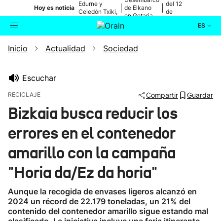
Edurne y
del 12
|
|
Hoy es noticia
de Elkano
Celedón Txiki,
de
en Getaria
en directo
agosto
ES
Inicio
Actualidad
Sociedad
Actualidad
Buscador
Política
Escuchar
RECICLAJE
Compartir
Guardar
Cultura
Bizkaia busca reducir los
errores en el contenedor
Ikusmiran
amarillo con la campaña
Eguraldia
"Horia da/Ez da horia"
Aunque la recogida de envases ligeros alcanzó en
2024 un récord de 22.179 toneladas, un 21% del
contenido del contenedor amarillo sigue estando mal