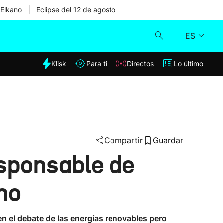
|
 Elkano
Eclipse del 12 de agosto
ES
dia
Klisk
Para ti
Directos
Lo último
Klisk
Directos
Para ti
Compartir
Guardar
esponsable de
Lo último
ano
n el debate de las energías renovables pero