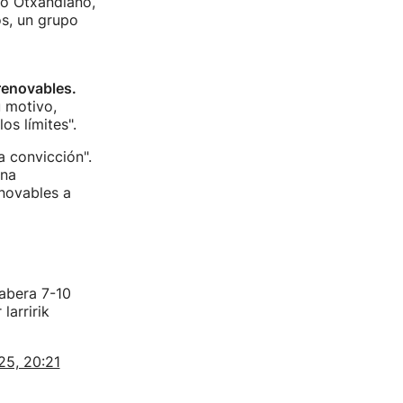
lo Otxandiano,
os, un grupo
renovables.
 motivo,
os límites".
a convicción".
una
novables a
rabera 7-10
larririk
25, 20:21