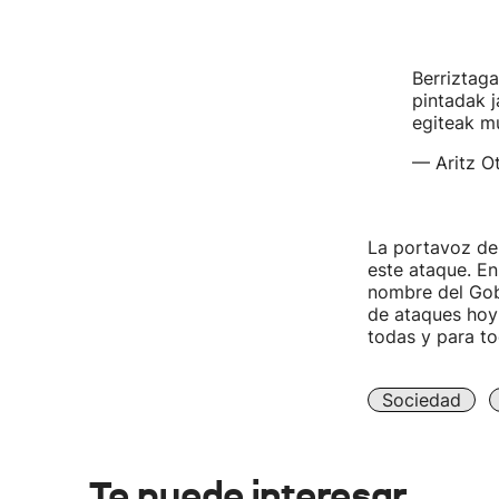
Berriztaga
pintadak j
egiteak mu
— Aritz O
La portavoz de
este ataque. En
nombre del Gobi
de ataques hoy 
todas y para to
Sociedad
Te puede interesar