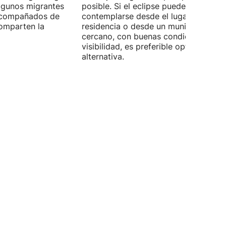
Algunos migrantes
posible. Si el eclipse puede
 acompañados de
contemplarse desde el lugar de
omparten la
residencia o desde un municipio
cercano, con buenas condiciones de
visibilidad, es preferible optar por es
alternativa.