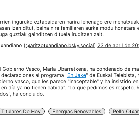
rrien inguruko eztabaidaren harira lehenago ere mehatxuak
asan izan ditut, baina nire familiaren aurka modu honetara 
ga guztiak gainditzen dituela iruditzen zait.
txandiano (
@aritzotxandiano.bsky.social
)
23 de abril de 20
l Gobierno Vasco, María Ubarretxena, ha condenado de ma
 declaraciones al programa "
En Jake
" de Euskal Telebista, 
erno vasco, que les parece "inaceptable" y ha insistido en
en día ya no tienen cabida". "Lo que pedimos es respeto. 
dos", ha concluido.
Titulares De Hoy
Energías Renovables
Pello Otxa