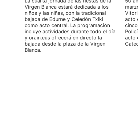
La cuarta jornada de las fiestas de la
50 añ
Virgen Blanca estará dedicada a los
marzo
niños y las niñas, con la tradicional
Vitor
bajada de Edurne y Celedón Txiki
acto 
como acto central. La programación
cinco
incluye actividades durante todo el día
Polic
y orain.eus ofrecerá en directo la
acto 
bajada desde la plaza de la Virgen
Cated
Blanca.