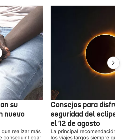
tan su
Consejos para disfrutar co
n nuevo
seguridad del eclipse solar
el 12 de agosto
 que realizar más
La principal recomendación es evitar
e conseguir llegar
los viajes largos siempre que sea