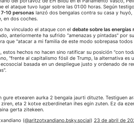
mano del portavoz de EH Bildu en el Parlamento Vasco, Pel
e el ataque tuvo lugar sobre las 01:00 horas. Según testig
r
7-10 personas
lanzó dos bengalas contra su casa y huyó,
, en dos coches.
o ha vinculado el ataque con el
debate sobre las energías 
do, anteriormente ha sufrido "amenazas y pintadas" por su
a que "atacar a mi familia de este modo sobrepasa todos l
, estos hechos no hacen sino ratificar su posición "con tod
o, "frente al capitalismo fósil de Trump, la alternativa es 
 ecosocial basada en un despliegue justo y ordenado de re
s".
 gure etxearen aurka 2 bengala jaurti dituzte. Testiguen a
 ziren, eta 2 kotxe ezberdinetan ihes egin zuten. Ez da ezer 
aina gerta zitekeen.
txandiano (
@aritzotxandiano.bsky.social
)
23 de abril de 20