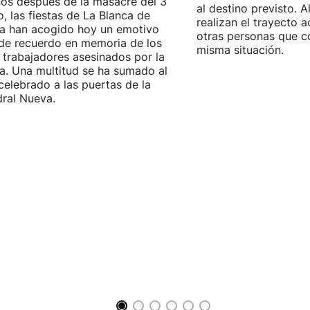
os después de la masacre del 3
al destino previsto. 
, las fiestas de La Blanca de
realizan el trayecto
ia han acogido hoy un emotivo
otras personas que c
de recuerdo en memoria de los
misma situación.
 trabajadores asesinados por la
ía. Una multitud se ha sumado al
celebrado a las puertas de la
ral Nueva.