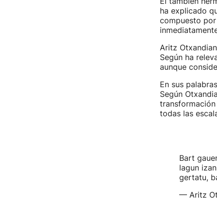
El también her
ha explicado qu
compuesto po
inmediatamente
Aritz Otxandian
Según ha releva
aunque consider
En sus palabras
Según Otxandian
transformación
todas las escala
Bart gauen
lagun izan
gertatu, b
— Aritz O