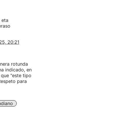
 eta
eraso
25, 20:21
nera rotunda
ha indicado, en
 que "este tipo
Respeto para
ndiano