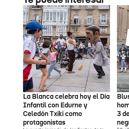
La Blanca celebra hoy el Día
Blu
Infantil con Edurne y
hom
Celedón Txiki como
3 d
protagonistas
neg