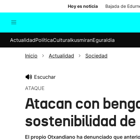
Hoy es noticia
Bajada de Edurne
Actualidad
Política
Cul
Actualidad
Política
Cultura
Ikusmiran
Eguraldia
Sociedad
Elecciones
Economía
Inicio
Actualidad
Sociedad
Internacional
Escuchar
ATAQUE
Atacan con benga
sostenibilidad de
El propio Otxandiano ha denunciado que anterio