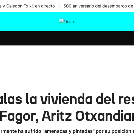
|
 y Celedón Txiki, en directo
500 aniversario del desembarco de
tura
Ikusmiran
Egural
Salud
Tecnología
las la vivienda del r
 Fagor, Aritz Otxandi
rmente ha sufrido "amenazas y pintadas" por su posición e