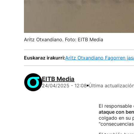
Aritz Otxandiano. Foto: EITB Media
Euskaraz irakurri:
Aritz Otxandiano Fagorren jas
EITB Media
24/04/2025 - 12:08
Última actualizació
El responsable 
ataque con ben
colgado en su p
"consecuencias 