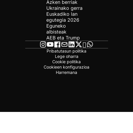
Azken berriak
Ukrainako gerra
Euskadiko lan
egutegia 2026
Eguneko
albisteak
AEB eta Trump
Pribatutasun politika
Lege oharra
Cookie politika
Cookieen konfigurazioa
Harremana