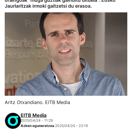
oraingoak "muga guztiak gainditu dituela". Eusko
Jaurlaritzak irmoki gaitzetsi du erasoa.
Aritz Otxandiano. EITB Media
EITB Media
2025/04/24 - 11:29
Azken eguneratzea
2025/04/24 - 23:19