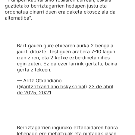
guztietako berriztagarrien hedapen justu eta
ordenatua oinarri duen eraldaketa ekosoziala da
alternatiba".
Bart gauen gure etxearen aurka 2 bengala
jaurti dituzte. Testiguen arabera 7-10 lagun
izan ziren, eta 2 kotxe ezberdinetan ihes
egin zuten. Ez da ezer larririk gertatu, baina
gerta zitekeen.
— Aritz Otxandiano
(
@aritzotxandiano.bsky.social
)
23 de abril
de 2025, 20:21
Berriztagarrien inguruko eztabaidaren harira
lehenago ere mehatxuak eta pintadak jasan