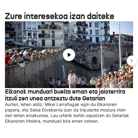
Zure interesekoa izan daiteke
Elkanok munduari buelta eman eta jaioterrira
itzuli zen unea antzeztu dute Getarian
Aurten, lehen aldiz, Mikel Larrañagak egin du Elkanoren
papera, eta Saioa Etxeberria izan da tripulante modura irten
den lehen emakumea. Lau urterik behin ospatzen du Getariak
Elkanoren iritsiera, munduari bira eman ostean.