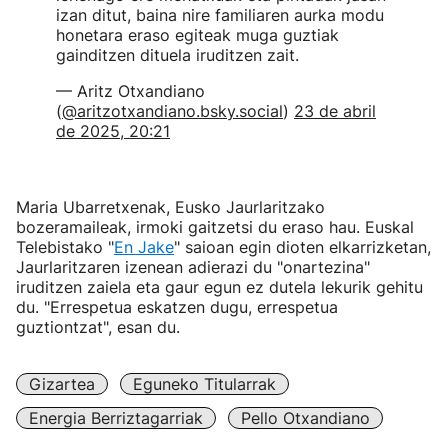
izan ditut, baina nire familiaren aurka modu
honetara eraso egiteak muga guztiak
gainditzen dituela iruditzen zait.
— Aritz Otxandiano
(
@aritzotxandiano.bsky.social
)
23 de abril
de 2025, 20:21
Maria Ubarretxenak, Eusko Jaurlaritzako
bozeramaileak, irmoki gaitzetsi du eraso hau. Euskal
Telebistako "
En Jake
" saioan egin dioten elkarrizketan,
Jaurlaritzaren izenean adierazi du "onartezina"
iruditzen zaiela eta gaur egun ez dutela lekurik gehitu
du. "Errespetua eskatzen dugu, errespetua
guztiontzat", esan du.
Gizartea
Eguneko Titularrak
Energia Berriztagarriak
Pello Otxandiano