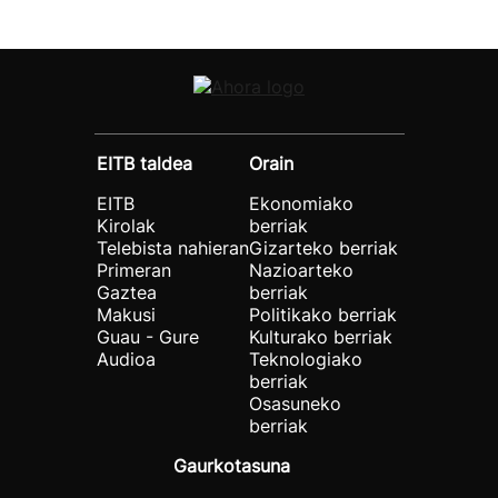
EITB taldea
Orain
EITB
Ekonomiako
Kirolak
berriak
Telebista nahieran
Gizarteko berriak
Primeran
Nazioarteko
Gaztea
berriak
Makusi
Politikako berriak
Guau - Gure
Kulturako berriak
Audioa
Teknologiako
berriak
Osasuneko
berriak
Gaurkotasuna