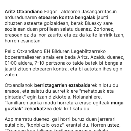
Aritz Otxandiano
Fagor Taldearen Jasangarritasun
arduradunaren
etxearen kontra bengalak
jaurti
zituzten astearte goizaldean, berak Bluesky sare
sozialean duen profilean salatu duenez. Zorionez,
erasoan ez da inor zauritu eta ez da kalte larririk izan,
horren esanetan.
Pello Otxandiano EH Bilduren Legebiltzarreko
bozeramailearen anaia ere bada Aritz. Azaldu duenez,
01:00 aldera, 7-10 pertsonako talde batek bi bengala
jaurti zituen etxearen kontra, eta bi autotan ihes egin
zuten.
Otxandianok
berriztagarrien eztabaida
rekin lotu du
erasoa, eta salatu du aurretik ere "mehatxuak eta
pintadak" egin izan dizkiotela. Nolanahi ere,
"familiaren aurka modu horretara eraso egiteak
muga
guztiak" zeharkatzea
dela kritikatu du.
Azpimarratu duenez, gai horri buruz duen jarrerari
eutsi dio, "konbikzio osoz", erantsi du. Horren ustez,
"Trumpen kapitalismo fosilaren aurrean, eskala