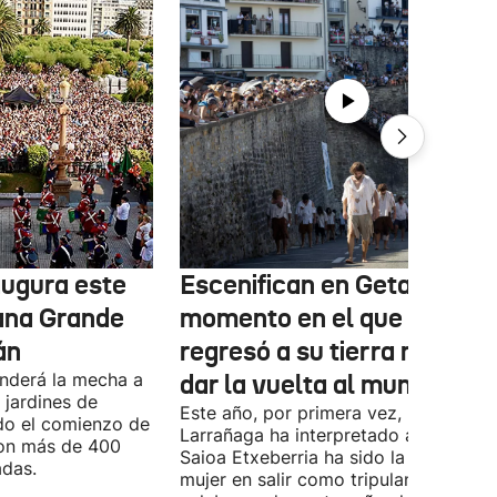
augura este
Escenifican en Getaria el
ana Grande
momento en el que Elkano
án
regresó a su tierra natal tr
enderá la mecha a
dar la vuelta al mundo
 jardines de
Este año, por primera vez, Mikel
do el comienzo de
Larrañaga ha interpretado a Elkano, y
con más de 400
Saioa Etxeberria ha sido la primera
adas.
mujer en salir como tripulante. Getari