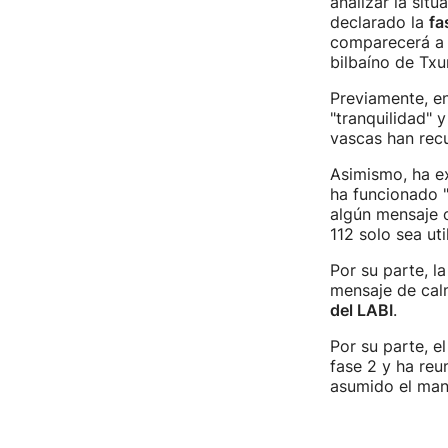
analizar la situ
declarado la
fa
comparecerá a 
bilbaíno de Tx
Previamente, en
"tranquilidad" 
vascas han recu
Asimismo, ha e
ha funcionado "
algún mensaje o
112 solo sea ut
Por su parte, l
mensaje de cal
del LABI
.
Por su parte, e
fase 2 y ha reu
asumido el mand