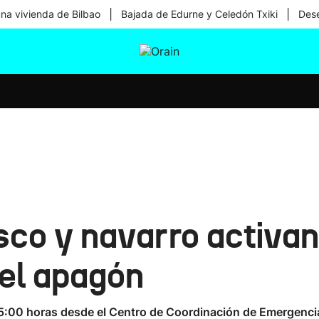
|
|
una vivienda de Bilbao
Bajada de Edurne y Celedón Txiki
Dese
tura
Ikusmiran
Egural
Salud
Tecnología
sco y navarro activan
el apagón
5:00 horas desde el Centro de Coordinación de Emergencias