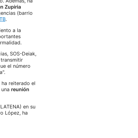
vo. Además, ha
n Zupiria
encias (barrio
ITB
.
ento a la
portantes
ormalidad.
ias, SOS-Deiak,
transmitir
que el número
a".
 ha reiterado el
e una
reunión
PLATENA) en su
ro López, ha