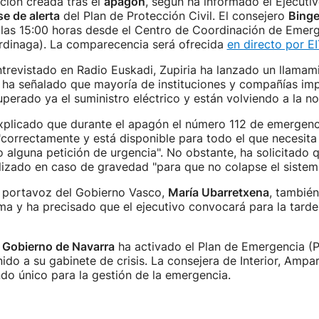
ación creada tras el
apagón
, según ha informado el Ejecuti
se de alerta
del Plan de Protección Civil.
El consejero
Binge
las 15:00 horas desde el Centro de Coordinación de Emerg
urdinaga). La comparecencia será ofrecida
en directo por E
trevistado en Radio Euskadi, Zupiria ha lanzado un llamami
y ha señalado que mayoría de instituciones y compañías im
perado ya el suministro eléctrico y están volviendo a la n
xplicado que durante el apagón el número 112 de emergenc
correctamente y está disponible para todo el que necesita 
 alguna petición de urgencia". No obstante, ha solicitado 
ilizado en caso de gravedad "para que no colapse el sistem
a portavoz del Gobierno Vasco,
María Ubarretxena
, también
ma y ha precisado que el ejecutivo convocará para la tard
l
Gobierno de Navarra
ha activado el Plan de Emergencia (
nido a su gabinete de crisis. La consejera de Interior, Ampa
o único para la gestión de la emergencia.