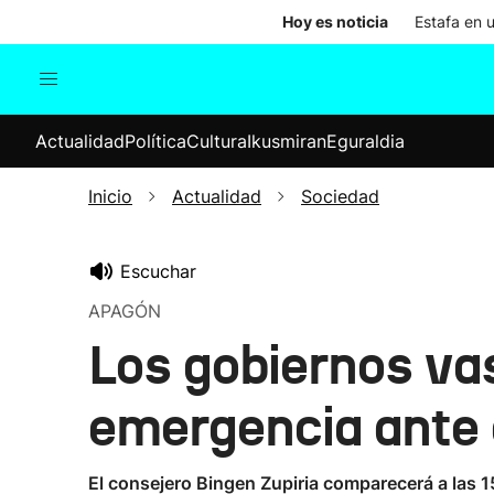
Hoy es noticia
Estafa en 
Actualidad
Política
Cul
Actualidad
Política
Cultura
Ikusmiran
Eguraldia
Sociedad
Elecciones
Economía
Inicio
Actualidad
Sociedad
Internacional
Escuchar
APAGÓN
Los gobiernos va
emergencia ante 
El consejero Bingen Zupiria comparecerá a las 1