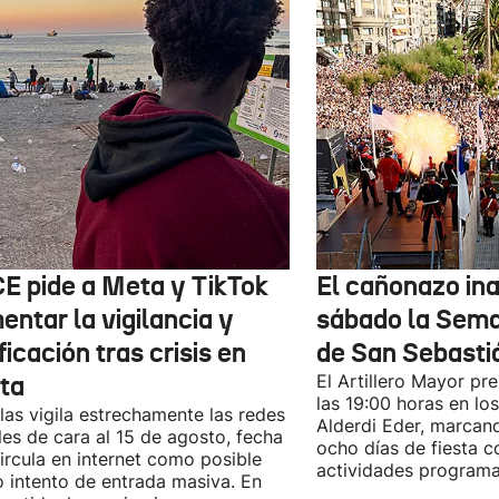
CE pide a Meta y TikTok
El cañonazo in
ntar la vigilancia y
sábado la Sem
ficación tras crisis en
de San Sebasti
ta
El Artillero Mayor pr
las 19:00 horas en los
las vigila estrechamente las redes
Alderdi Eder, marcan
les de cara al 15 de agosto, fecha
ocho días de fiesta 
ircula en internet como posible
actividades program
 intento de entrada masiva. En