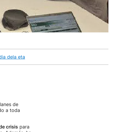
dia dela eta
lanes de
do a toda
e crisis
para