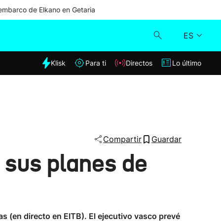
mbarco de Elkano en Getaria
ES
dia
Klisk
Para ti
Directos
Lo último
Klisk
Directos
Para ti
Compartir
Guardar
 sus planes de
Lo último
 (en directo en EITB). El ejecutivo vasco prevé