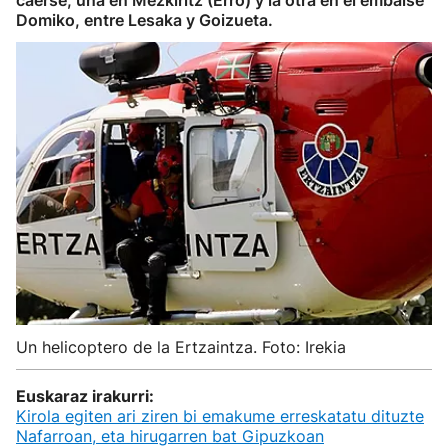
caerse, una en Mezkiritz (Erro) y la otra en el embalse
Domiko, entre Lesaka y Goizueta.
Un helicoptero de la Ertzaintza. Foto: Irekia
Euskaraz irakurri:
Kirola egiten ari ziren bi emakume erreskatatu dituzte
Nafarroan, eta hirugarren bat Gipuzkoan