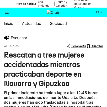
una
Edurne y
|
|
Hoy es noticia
de Elkano en
vivienda
Celedón
Getaria
de Bilbao
Txiki
ES
Inicio
Actualidad
Sociedad
Actualidad
Buscador
Política
Escuchar
GIPUZKOA
Compartir
Guardar
Cultura
Rescatan a tres mujeres
accidentadas mientras
Ikusmiran
practicaban deporte en
Eguraldia
Navarra y Gipuzkoa
El primer incidente ha tenido lugar a las 12:45 horas
en las inmediaciones del monte Udalaitz. Después,
dos mujeres han sido trasladadas al hospital tras