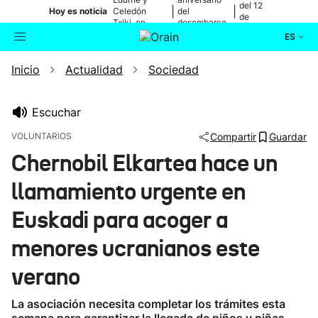
del 12
|
|
Hoy es noticia
Celedón
del
de
Txiki, en
desembarco
agosto
directo
de Elkano
ES
Inicio
Actualidad
Sociedad
Actualidad
Buscador
Política
Escuchar
VOLUNTARIOS
Compartir
Guardar
Cultura
Chernobil Elkartea hace un
llamamiento urgente en
Ikusmiran
Euskadi para acoger a
Eguraldia
menores ucranianos este
verano
La asociación necesita completar los trámites esta