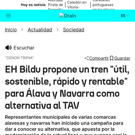
Celedón en
|
|
Hoy es noticia
Pirata de
portuguesas
Vitoria-
Donostia
en las playas
Gasteiz
ES
Inicio
Actualidad
Sociedad
Actualidad
Buscador
Política
Escuchar
''DENON TRENA''
Compartir
Guardar
Cultura
EH Bildu propone un tren "útil,
sostenible, rápido y rentable"
Ikusmiran
para Álava y Navarra como
Eguraldia
alternativa al TAV
Representantes municipales de varias comarcas
alavesas y navarras han iniciado una campaña para
dar a conocer su alternativa, que apuesta por la