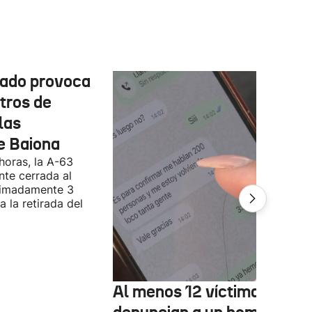
cado provoca
tros de
las
e Baiona
 horas, la A-63
te cerrada al
ximadamente 3
 la retirada del
Al menos 12 víctimas