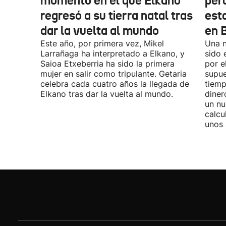
momento en el que Elkano
per
regresó a su tierra natal tras
esta
dar la vuelta al mundo
en 
Este año, por primera vez, Mikel
Una n
Larrañaga ha interpretado a Elkano, y
sido 
Saioa Etxeberria ha sido la primera
por e
mujer en salir como tripulante. Getaria
supue
celebra cada cuatro años la llegada de
tiemp
Elkano tras dar la vuelta al mundo.
diner
un nu
calcu
unos 