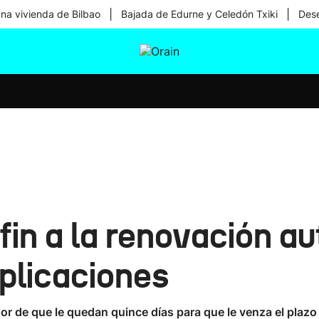
|
|
una vivienda de Bilbao
Bajada de Edurne y Celedón Txiki
Dese
tura
Ikusmiran
Egural
Salud
Tecnología
in a la renovación au
plicaciones
r de que le quedan quince días para que le venza el plazo