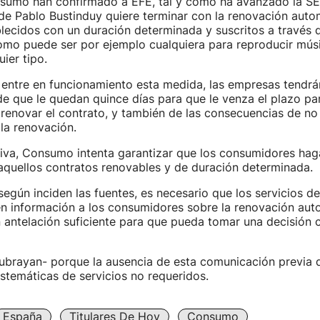
sumo han confirmado a EFE, tal y como ha avanzado la SER
e Pablo Bustinduy quiere terminar con la renovación autom
lecidos con un duración determinada y suscritos a través 
omo puede ser por ejemplo cualquiera para reproducir músi
ier tipo.
 entre en funcionamiento esta medida, las empresas tendrá
e que le quedan quince días para que le venza el plazo pa
renovar el contrato, y también de las consecuencias de no
la renovación.
ativa, Consumo intenta garantizar que los consumidores h
aquellos contratos renovables y de duración determinada.
 según inciden las fuentes, es necesario que los servicios de
iten información a los consumidores sobre la renovación aut
 antelación suficiente para que pueda tomar una decisión c
ubrayan- porque la ausencia de esta comunicación previa d
stemáticas de servicios no requeridos.
España
Titulares De Hoy
Consumo