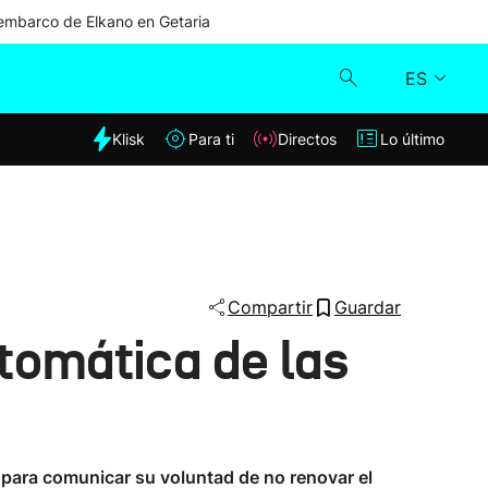
mbarco de Elkano en Getaria
ES
dia
Klisk
Para ti
Directos
Lo último
Klisk
Directos
Para ti
Compartir
Guardar
tomática de las
Lo último
 para comunicar su voluntad de no renovar el