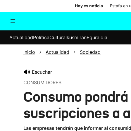
Hoy es noticia
Estafa en 
Actualidad
Política
Cul
Actualidad
Política
Cultura
Ikusmiran
Eguraldia
Sociedad
Elecciones
Economía
Inicio
Actualidad
Sociedad
Internacional
Escuchar
CONSUMIDORES
Consumo pondrá f
suscripciones a a
Las empresas tendrán que informar al consumido