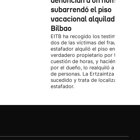
denuncian a un hombre qu
subarrendó el piso
vacacional alquilado en
Bilbao
EITB ha recogido los testimonios de
dos de las víctimas del fraude. El
estafador alquiló el piso en Airbnb a 
verdadero propietario por tres días. 
cuestión de horas, y haciéndose pasa
por el dueño, lo realquiló a una doce
de personas. La Ertzaintza investiga 
sucedido y trata de localizar al
estafador.