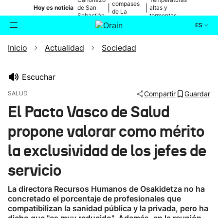
compases
|
|
Hoy es noticia
de San
altas y
de La
Sebastián
tormentas
Blanca
ES
Inicio
Actualidad
Sociedad
Actualidad
Buscador
Política
Escuchar
SALUD
Compartir
Guardar
Cultura
El Pacto Vasco de Salud
propone valorar como mérito
Ikusmiran
la exclusividad de los jefes de
Eguraldia
servicio
La directora Recursos Humanos de Osakidetza no ha
concretado el porcentaje de profesionales que
compatibilizan la sanidad pública y la privada, pero ha