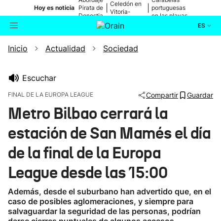
Celedón en
|
|
Hoy es noticia
Pirata de
portuguesas
Vitoria-
Donostia
en las playas
Gasteiz
ES
Inicio
Actualidad
Sociedad
Actualidad
Buscador
Política
Escuchar
FINAL DE LA EUROPA LEAGUE
Compartir
Guardar
Cultura
Metro Bilbao cerrará la
estación de San Mamés el día
Ikusmiran
de la final de la Europa
Eguraldia
League desde las 15:00
Además, desde el suburbano han advertido que, en el
caso de posibles aglomeraciones, y siempre para
salvaguardar la seguridad de las personas, podrían