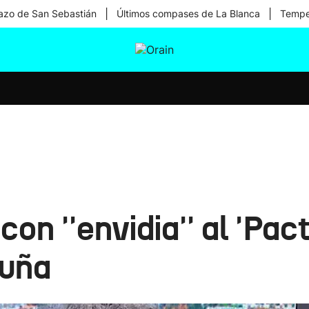
|
|
zo de San Sebastián
Últimos compases de La Blanca
Temper
tura
Ikusmiran
Egural
Salud
Tecnología
on ''envidia'' al 'Pac
luña