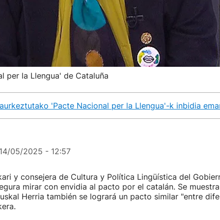
al per la Llengua' de Cataluña
aurkeztutako 'Pacte Nacional per la Llengua'-k inbidia eman
14/05/2025 - 12:57
ari y consejera de Cultura y Política Lingüística del Gobie
gura mirar con envidia al pacto por el catalán. Se muestr
uskal Herria también se logrará un pacto similar "entre dif
kera.