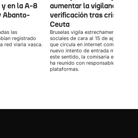
 y en la A-8
aumentar la vigilancia y
y Abanto-
verificación tras crisis en
Ceuta
adas las
Bruselas vigila estrechamente las red
bían registrado
sociales de cara al 15 de agosto, fec
 red viaria vasca.
que circula en internet como posible
nuevo intento de entrada masiva. En
este sentido, la comisaria europea se
ha reunido con responsables de las
plataformas.