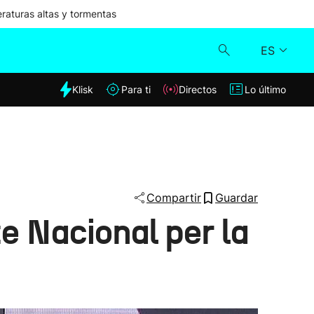
aturas altas y tormentas
ES
dia
Klisk
Para ti
Directos
Lo último
Klisk
Directos
Para ti
Compartir
Guardar
te Nacional per la
Lo último