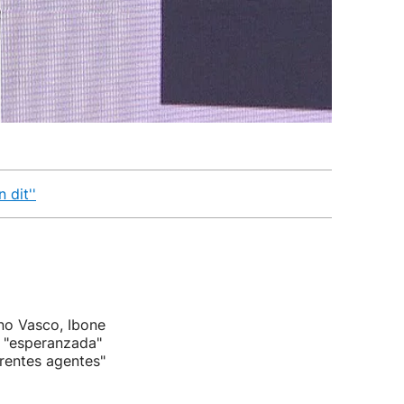
 dit''
rno Vasco, Ibone
a "esperanzada"
erentes agentes"