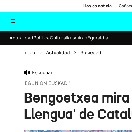
Hoy es noticia
Cañona
Actualidad
Política
Cul
Actualidad
Política
Cultura
Ikusmiran
Eguraldia
Sociedad
Elecciones
Economía
Inicio
Actualidad
Sociedad
Internacional
Escuchar
'EGUN ON EUSKADI'
Bengoetxea mira c
Llengua' de Cata