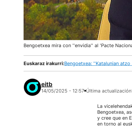
Bengoetxea mira con ''envidia'' al 'Pacte Nacion
Euskaraz irakurri:
Bengoetxea: ''Katalunian atzo 
eitb
14/05/2025 - 12:57
Última actualización
La vicelehendak
Bengoetxea, ase
y cree que en E
en torno al eus