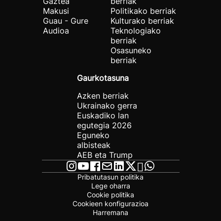
Gaztea
berriak
Makusi
Politikako berriak
Guau - Gure
Kulturako berriak
Audioa
Teknologiako
berriak
Osasuneko
berriak
Gaurkotasuna
Azken berriak
Ukrainako gerra
Euskadiko lan
egutegia 2026
Eguneko
albisteak
AEB eta Trump
Pribatutasun politika
Lege oharra
Cookie politika
Cookieen konfigurazioa
Harremana