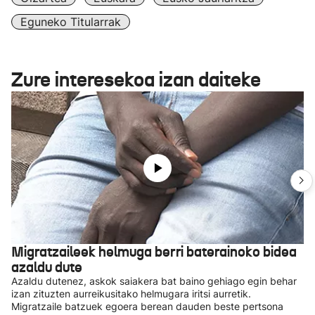
Eguneko Titularrak
Zure interesekoa izan daiteke
Migratzaileek helmuga berri baterainoko bidea
azaldu dute
Azaldu dutenez, askok saiakera bat baino gehiago egin behar
izan zituzten aurreikusitako helmugara iritsi aurretik.
Migratzaile batzuek egoera berean dauden beste pertsona