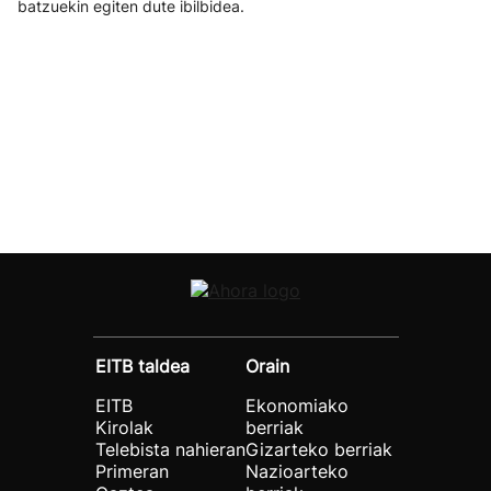
batzuekin egiten dute ibilbidea.
EITB taldea
Orain
EITB
Ekonomiako
Kirolak
berriak
Telebista nahieran
Gizarteko berriak
Primeran
Nazioarteko