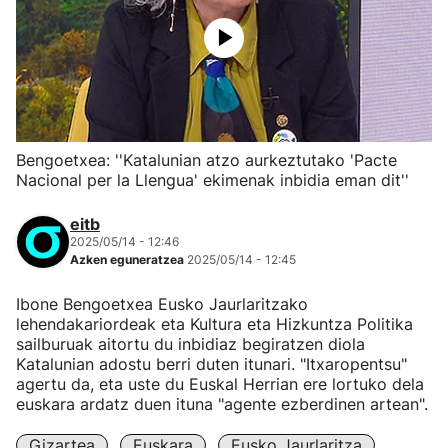
Bengoetxea: ''Katalunian atzo aurkeztutako 'Pacte
Nacional per la Llengua' ekimenak inbidia eman dit''
eitb
2025/05/14 - 12:46
Azken eguneratzea
2025/05/14 - 12:45
Ibone Bengoetxea Eusko Jaurlaritzako
lehendakariordeak eta Kultura eta Hizkuntza Politika
sailburuak aitortu du inbidiaz begiratzen diola
Katalunian adostu berri duten itunari. "Itxaropentsu"
agertu da, eta uste du Euskal Herrian ere lortuko dela
euskara ardatz duen ituna "agente ezberdinen artean".
Gizartea
Euskara
Eusko Jaurlaritza