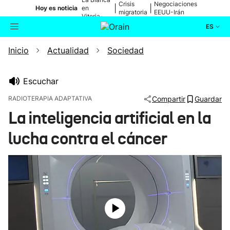
Crisis
Negociaciones
|
|
Hoy es noticia
en
migratoria
EEUU-Irán
Vitoria-
Gasteiz
ES
Inicio
Actualidad
Sociedad
Actualidad
Buscador
Política
Escuchar
RADIOTERAPIA ADAPTATIVA
Compartir
Guardar
Cultura
La inteligencia artificial en la
lucha contra el cáncer
Ikusmiran
Eguraldia