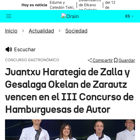
Edurne y
del 12
|
|
Hoy es noticia
de Elkano
Celedón Txiki,
de
en Getaria
en directo
agosto
ES
Inicio
Actualidad
Sociedad
Actualidad
Buscador
Política
Escuchar
CONCURSO GASTRONÓMICO
Compartir
Guardar
Cultura
Juantxu Harategia de Zalla y
Gesalaga Okelan de Zarautz
Ikusmiran
vencen en el III Concurso de
Eguraldia
Hamburguesas de Autor