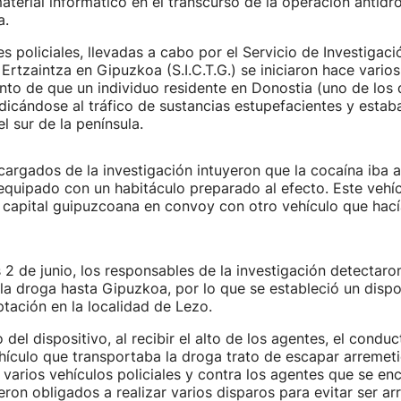
aterial informático en el transcurso de la operación antidr
a.
s policiales, llevadas a cabo por el Servicio de Investigaci
la Ertzaintza en Gipuzkoa (S.I.C.T.G.) se iniciaron hace var
to de que un individuo residente en Donostia (uno de los 
dicándose al tráfico de sustancias estupefacientes y estab
l sur de la península.
argados de la investigación intuyeron que la cocaína iba a
equipado con un habitáculo preparado al efecto. Este vehíc
a capital guipuzcoana en convoy con otro vehículo que hací
 2 de junio, los responsables de la investigación detectaron
la droga hasta Gipuzkoa, por lo que se estableció un dispos
ptación en la localidad de Lezo.
 del dispositivo, al recibir el alto de los agentes, el conduc
ículo que transportaba la droga trato de escapar arremet
 varios vehículos policiales y contra los agentes que se en
eron obligados a realizar varios disparos para evitar ser arr