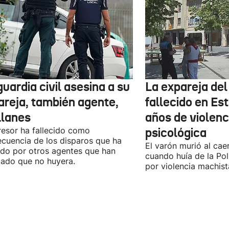
uardia civil asesina a su
La expareja de
areja, también agente,
fallecido en Est
Llanes
años de violenci
resor ha fallecido como
psicológica
cuencia de los disparos que ha
El varón murió al cae
ido por otros agentes que han
cuando huía de la Pol
tado que no huyera.
por violencia machist