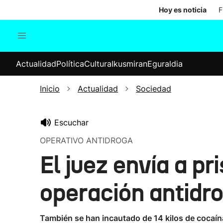
Hoy es noticia
F
Actualidad
Política
Cul
Actualidad
Política
Cultura
Ikusmiran
Eguraldia
Sociedad
Elecciones
Economía
Inicio
Actualidad
Sociedad
Internacional
Escuchar
OPERATIVO ANTIDROGA
El juez envía a pr
operación antidro
También se han incautado de 14 kilos de cocaína