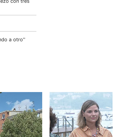
Lezo con tres
do a otro''