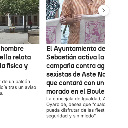
l hombre
El Ayuntamiento de San
ella relata
Sebastián activa la
a física y
campaña contra agresione
sexistas de Aste Nagusia,
r de un balcón
que contará con un punto
icía tras un aviso
morado en el Boulevard
a.
La concejala de Igualdad, Ane
Oyarbide, desea que "cualquier pers
pueda disfrutar de las fiestas con
seguridad y sin miedo".