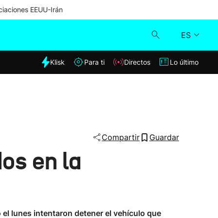
iaciones EEUU-Irán
ES
dia
Klisk
Para ti
Directos
Lo último
Klisk
Directos
Para ti
Compartir
Guardar
dos en la
Lo último
el lunes intentaron detener el vehículo que