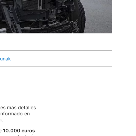
gunak
es más detalles
informado en
n.
de
10.000 euros