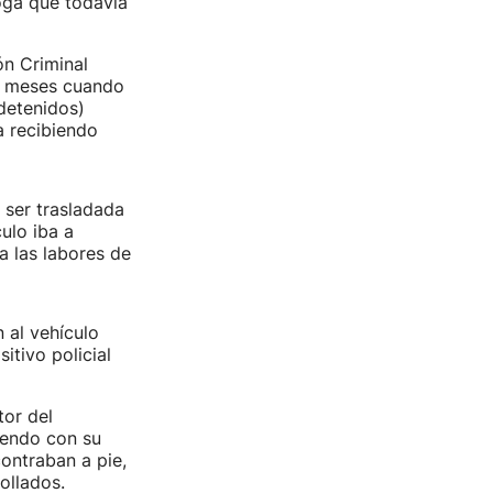
oga que todavía
ón Criminal
ios meses cuando
detenidos)
a recibiendo
 ser trasladada
ulo iba a
a las labores de
 al vehículo
itivo policial
tor del
iendo con su
contraban a pie,
ollados.