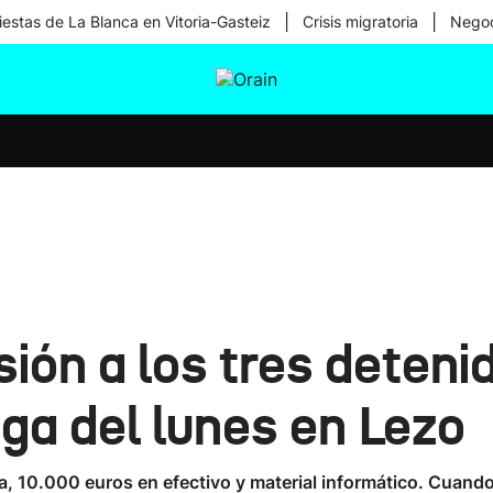
|
|
iestas de La Blanca en Vitoria-Gasteiz
Crisis migratoria
Negoc
tura
Ikusmiran
Egural
Salud
Tecnología
isión a los tres deteni
ga del lunes en Lezo
, 10.000 euros en efectivo y material informático. Cuando 