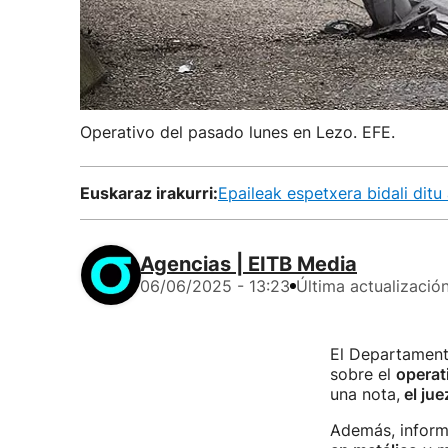
Operativo del pasado lunes en Lezo. EFE.
Euskaraz irakurri:
Epaileak espetxera bidali dit
Agencias | EITB Media
06/06/2025 - 13:23
Última actualizació
El Departamento
sobre el
operat
una nota,
el jue
Además, inform