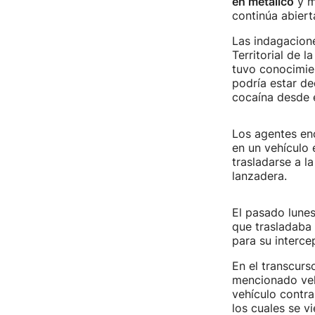
en metálico
y m
continúa abiert
Las indagacione
Territorial de 
tuvo conocimien
podría estar de
cocaína desde e
Los agentes enc
en un vehículo 
trasladarse a l
lanzadera.
El pasado lunes
que trasladaba 
para su interce
En el transcurso
mencionado veh
vehículo contra
los cuales se vi