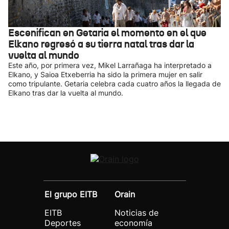
Escenifican en Getaria el momento en el que
Elkano regresó a su tierra natal tras dar la
vuelta al mundo
Este año, por primera vez, Mikel Larrañaga ha interpretado a
Elkano, y Saioa Etxeberria ha sido la primera mujer en salir
como tripulante. Getaria celebra cada cuatro años la llegada de
Elkano tras dar la vuelta al mundo.
El grupo EITB
Orain
EITB
Noticias de
Deportes
economía