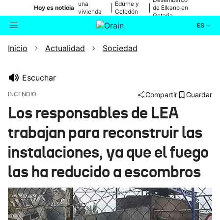
una
Edurne y
|
|
Hoy es noticia
de Elkano en
vivienda
Celedón
Getaria
de Bilbao
Txiki
ES
Inicio
Actualidad
Sociedad
Actualidad
Buscador
Política
Escuchar
INCENDIO
Compartir
Guardar
Cultura
Los responsables de LEA
trabajan para reconstruir las
Ikusmiran
instalaciones, ya que el fuego
Eguraldia
las ha reducido a escombros