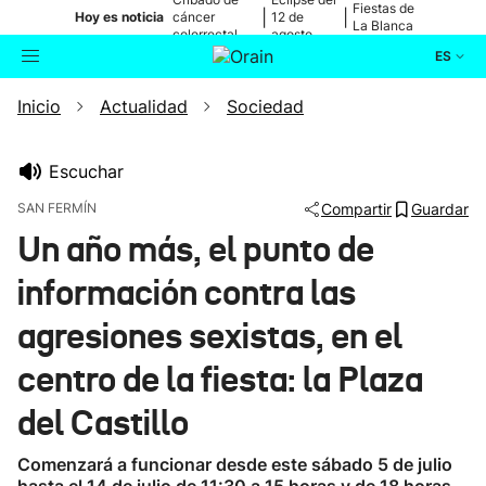
Fiestas de
|
|
Hoy es noticia
cáncer
12 de
La Blanca
colorrectal
agosto
ES
Inicio
Actualidad
Sociedad
Actualidad
Buscador
Política
Escuchar
SAN FERMÍN
Compartir
Guardar
Cultura
Un año más, el punto de
información contra las
Ikusmiran
agresiones sexistas, en el
Eguraldia
centro de la fiesta: la Plaza
del Castillo
Comenzará a funcionar desde este sábado 5 de julio