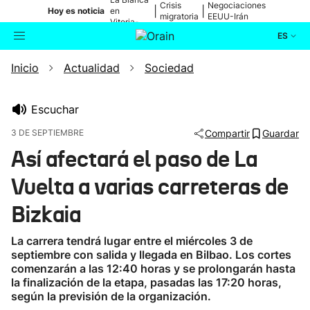
Crisis
Negociaciones
|
|
Hoy es noticia
en
migratoria
EEUU-Irán
Vitoria-
Gasteiz
ES
Inicio
Actualidad
Sociedad
Actualidad
Buscador
Política
Escuchar
3 DE SEPTIEMBRE
Compartir
Guardar
Cultura
Así afectará el paso de La
Vuelta a varias carreteras de
Ikusmiran
Bizkaia
Eguraldia
La carrera tendrá lugar entre el miércoles 3 de
septiembre con salida y llegada en Bilbao. Los cortes
comenzarán a las 12:40 horas y se prolongarán hasta
la finalización de la etapa, pasadas las 17:20 horas,
según la previsión de la organización.