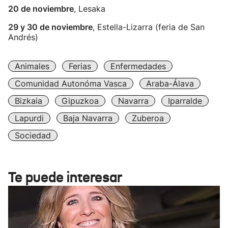
20 de noviembre
, Lesaka
29 y 30 de noviembre
, Estella-Lizarra (feria de San
Andrés)
Animales
Ferias
Enfermedades
Comunidad Autonóma Vasca
Araba-Álava
Bizkaia
Gipuzkoa
Navarra
Iparralde
Lapurdi
Baja Navarra
Zuberoa
Sociedad
Te puede interesar