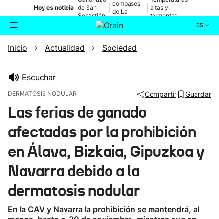
compases
|
|
Hoy es noticia
de San
altas y
de La
Sebastián
tormentas
Blanca
ES
Inicio
Actualidad
Sociedad
Actualidad
Buscador
Política
Escuchar
DERMATOSIS NODULAR
Compartir
Guardar
Cultura
Las ferias de ganado
afectadas por la prohibición
Ikusmiran
en Álava, Bizkaia, Gipuzkoa y
Eguraldia
Navarra debido a la
dermatosis nodular
En la CAV y Navarra la prohibición se mantendrá, al