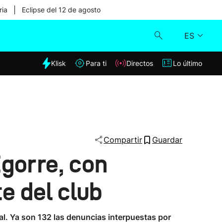
|
ria
Eclipse del 12 de agosto
ES
dia
Klisk
Para ti
Directos
Lo último
Klisk
Directos
Para ti
Compartir
Guardar
Igorre, con
Lo último
e del club
al. Ya son 132 las denuncias interpuestas por