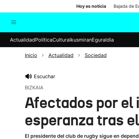
Hoy es noticia
Bajada de Ed
Actualidad
Política
Cul
Actualidad
Política
Cultura
Ikusmiran
Eguraldia
Sociedad
Elecciones
Economía
Inicio
Actualidad
Sociedad
Internacional
Escuchar
BIZKAIA
Afectados por el 
esperanza tras el
El presidente del club de rugby sigue en depend