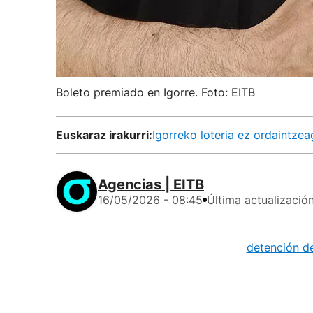
Boleto premiado en Igorre. Foto: EITB
Euskaraz irakurri:
Igorreko loteria ez ordaintzea
Agencias | EITB
16/05/2026 - 08:45
Última actualizació
La
detención de
participaciones
"que se haga ju
por los casi 3 