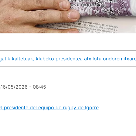
gatik kaltetuak, klubeko presidentea atxilotu ondoren itxa
n
16/05/2026 - 08:45
l presidente del equipo de rugby de Igorre
(Bizkaia) por e
 premiadas de la Lotería de Navidad ha generado cierta "e
sticia" entre las personas afectadas, que ya han presentad
millones de euros que el club aún no ha abonado.