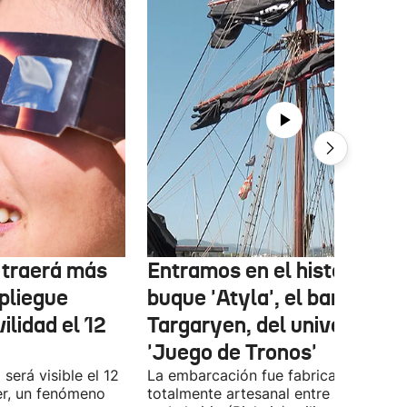
r traerá más
Entramos en el histórico
pliegue
buque 'Atyla', el barco
ilidad el 12
Targaryen, del universo de
'Juego de Tronos'
 será visible el 12
La embarcación fue fabricada de for
er, un fenómeno
totalmente artesanal entre 1980 y 19