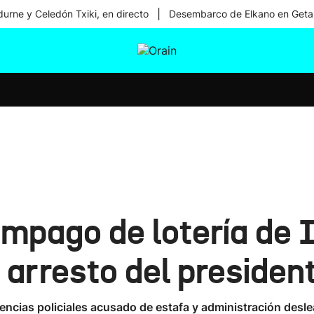
|
urne y Celedón Txiki, en directo
Desembarco de Elkano en Geta
tura
Ikusmiran
Egural
Salud
Tecnología
impago de lotería de 
 arresto del president
encias policiales acusado de estafa y administración desle