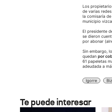
Los propietari
de varias redes
la comisaría de
municipio vizca
El presidente d
se dieron cuen
por abonar (alr
Sin embargo, l
quedan
por cob
61 papeletas má
adeudada a más
Igorre
Bi
Te puede interesar