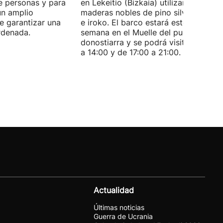
e personas y para
en Lekeitio (Bizkaia) utilizando
un amplio
maderas nobles de pino silvestre, rob
de garantizar una
e iroko. El barco estará este fin de
rdenada.
semana en el Muelle del puerto
donostiarra y se podrá visitar de 11:0
a 14:00 y de 17:00 a 21:00.
Actualidad
Últimas noticias
Guerra de Ucrania