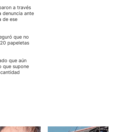
paron a través
a denuncia ante
a de ese
seguró que no
220 papeletas
lado que aún
lo que supone
 cantidad