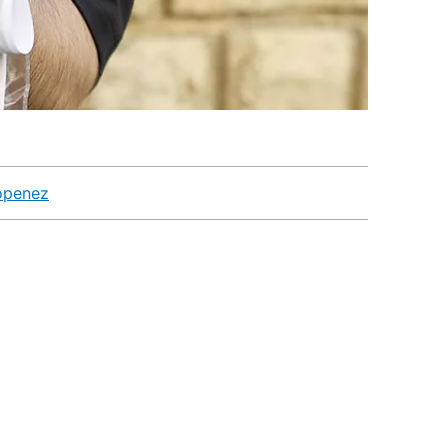
ropenez
l impago de
speranza" en
o 132 denuncias