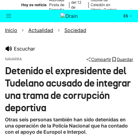
del 12
|
|
Hoy es noticia
Pirata de
Celedón en
de
Donostia
Vitoria-Gasteiz
agosto
ES
Inicio
Actualidad
Sociedad
Actualidad
Buscador
Política
Escuchar
NAVARRA
Compartir
Guardar
Cultura
Detenido el expresidente del
Tudelano acusado de integrar
Ikusmiran
una trama de corrupción
Eguraldia
deportiva
Otras seis personas también han sido detenidas en
una operación de la Policía Nacional que ha contado
con el apoyo de Europol e Interpol.