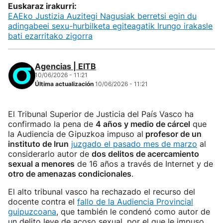
Euskaraz irakurri:
EAEko Justizia Auzitegi Nagusiak berretsi egin du
adingabeei sexu-hurbilketa egiteagatik Irungo irakasle
bati ezarritako zigorra
Agencias | EITB
10/06/2026 - 11:21
Última actualización
10/06/2026 - 11:21
El Tribunal Superior de Justicia del País Vasco ha
confirmado la pena de
4 años y medio de cárcel
que
la Audiencia de Gipuzkoa impuso al
profesor de un
instituto de Irun
juzgado el pasado mes de marzo
al
considerarlo autor de
dos delitos de acercamiento
sexual a menores
de 16 años a través de Internet y de
otro de amenazas condicionales
.
El alto tribunal vasco ha rechazado el recurso del
docente contra el
fallo de la Audiencia Provincial
guipuzcoana
, que también le condenó como autor de
un delito leve de acoso sexual, por el que le impuso