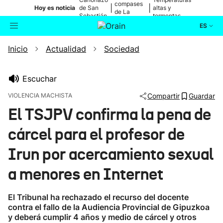
compases
|
|
Hoy es noticia
de San
altas y
de La
Sebastián
tormentas
Blanca
ES
Inicio
Actualidad
Sociedad
Actualidad
Buscador
Política
Escuchar
VIOLENCIA MACHISTA
Compartir
Guardar
Cultura
El TSJPV confirma la pena de
cárcel para el profesor de
Ikusmiran
Irun por acercamiento sexual
Eguraldia
a menores en Internet
El Tribunal ha rechazado el recurso del docente
contra el fallo de la Audiencia Provincial de Gipuzkoa
y deberá cumplir 4 años y medio de cárcel y otros