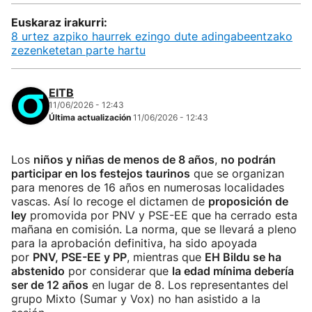
Euskaraz irakurri:
8 urtez azpiko haurrek ezingo dute adingabeentzako
zezenketetan parte hartu
EITB
11/06/2026 - 12:43
Última actualización
11/06/2026 - 12:43
Los
niños y niñas de menos de 8 años
,
no podrán
participar en los festejos taurinos
que se organizan
para menores de 16 años en numerosas localidades
vascas. Así lo recoge el dictamen de
proposición de
ley
promovida por PNV y PSE-EE que ha cerrado esta
mañana en comisión. La norma, que se llevará a pleno
para la aprobación definitiva, ha sido apoyada
por
PNV, PSE-EE y PP
, mientras que
EH Bildu se ha
abstenido
por considerar que
la edad mínima debería
ser de 12 años
en lugar de 8. Los representantes del
grupo Mixto (Sumar y Vox) no han asistido a la