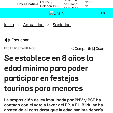
Edurne y
del 12
|
|
Hoy es noticia
de Elkano
Celedón Txiki,
de
en Getaria
en directo
agosto
ES
Inicio
Actualidad
Sociedad
Actualidad
Buscador
Política
Escuchar
FESTEJOS TAURINOS
Compartir
Guardar
Cultura
Se establece en 8 años la
edad mínima para poder
Ikusmiran
participar en festejos
Eguraldia
taurinos para menores
La proposición de ley impulsada por PNV y PSE ha
contado con el voto a favor del PP, y EH Bildu se ha
abstenido al considerar que la edad mínima debería