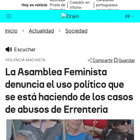
Celedón en
|
|
Hoy es noticia
Pirata de
portuguesas
Vitoria-
Donostia
en las playas
Gasteiz
ES
Inicio
Actualidad
Sociedad
Actualidad
Buscador
Política
Escuchar
VIOLENCIA MACHISTA
Compartir
Guardar
Cultura
La Asamblea Feminista
denuncia el uso político que
Ikusmiran
se está haciendo de los casos
Eguraldia
de abusos de Errenteria