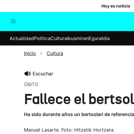
Hoy es noticia
Actualidad
Política
Cul
Actualidad
Política
Cultura
Ikusmiran
Eguraldia
Sociedad
Elecciones
Economía
Inicio
Cultura
Internacional
Escuchar
ÓBITO
Fallece el bertso
Ha sido durante años un bertsolari de referenci
Manuel Lasarte. Foto: Hitzetik Hortzera