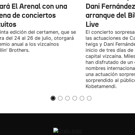
nará El Arenal con una
Dani Fernández 
ena de conciertos
arranque del B
tuitos
Live
inta edición del certamen, que se
El concierto sorpresa
ra del 24 al 26 de julio, otorgará
las actuaciones de Ca
emio anual a los vizcaínos
twigs y Dani Fernánd
lin' Brothers.
inicio de tres días de
capital vizcaína. Mile
han disfrutado de un
nombres internacional
una actuación sorpre
sorprendido al públic
Kobetamendi.