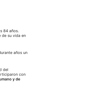
os 84 años.
e de su vida en
durante años un
d del
rticiparon con
humano y de