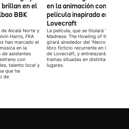
brillan en el
en la animación con una
ilbao BBK
película inspirada en
Lovecraft
 de Alcalá Norte y
La película, que se titulará 'Ages of
lvin Harris, FKA
Madness: The Howling of the Jinn',
ez han marcado el
girará alrededor del 'Necronomicón', 
 música en la
libro ficticio recurrente en los relatos
s de asistentes
de Lovecraft, y entrelazará varias
 estreno con
tramas situadas en distintas épocas y
es, talento local y
lugares.
sa que ha
o de