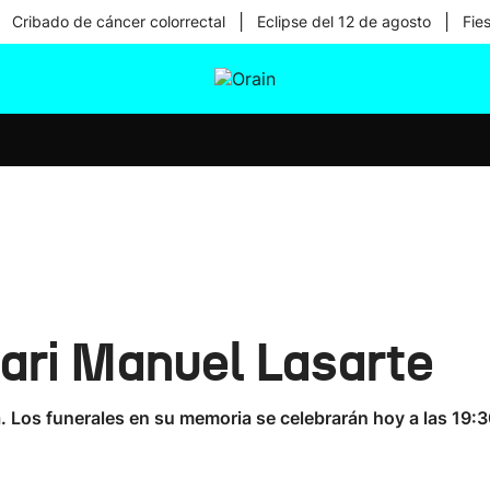
|
|
Cribado de cáncer colorrectal
Eclipse del 12 de agosto
Fie
tura
Ikusmiran
Egural
Salud
Tecnología
lari Manuel Lasarte
a. Los funerales en su memoria se celebrarán hoy a las 19:3