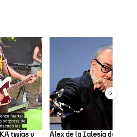
FKA twigs y
Álex de la Iglesia debutará