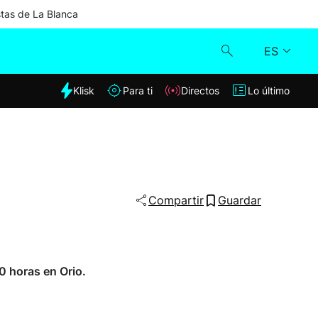
stas de La Blanca
ES
dia
Klisk
Para ti
Directos
Lo último
Klisk
Directos
Para ti
Compartir
Guardar
Lo último
0 horas en Orio.