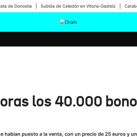
|
|
rata de Donostia
Subida de Celedón en Vitoria-Gasteiz
Carabe
tura
Ikusmiran
Egural
Salud
Tecnología
oras los 40.000 bonos
habían puesto a la venta, con un precio de 25 euros y un v