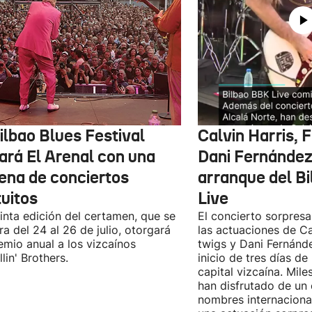
ilbao Blues Festival
Calvin Harris, 
nará El Arenal con una
Dani Fernández 
ena de conciertos
arranque del B
tuitos
Live
inta edición del certamen, que se
El concierto sorpresa
ra del 24 al 26 de julio, otorgará
las actuaciones de Ca
emio anual a los vizcaínos
twigs y Dani Fernánd
lin' Brothers.
inicio de tres días de
capital vizcaína. Mile
han disfrutado de un
nombres internacional