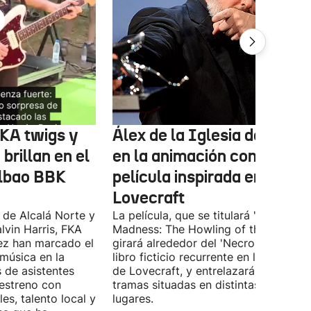
FKA twigs y
Álex de la Iglesia debutará
brillan en el
en la animación con una
ilbao BBK
película inspirada en
Lovecraft
 de Alcalá Norte y
La película, que se titulará 'Ages of
lvin Harris, FKA
Madness: The Howling of the Jinn',
ez han marcado el
girará alrededor del 'Necronomicón', 
 música en la
libro ficticio recurrente en los relatos
s de asistentes
de Lovecraft, y entrelazará varias
 estreno con
tramas situadas en distintas épocas y
es, talento local y
lugares.