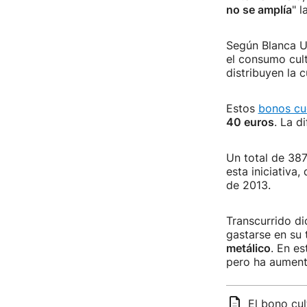
no se amplía
" 
Según Blanca Ur
el consumo cult
distribuyen la c
Estos
bonos cu
40 euros
. La d
Un total de 387
esta iniciativa
de 2013.
Transcurrido d
gastarse en su 
metálico
. En e
pero ha aument
El bono cul