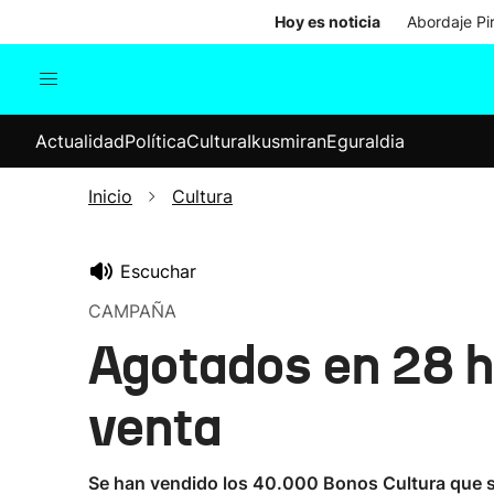
Hoy es noticia
Abordaje Pi
Actualidad
Política
Cul
Actualidad
Política
Cultura
Ikusmiran
Eguraldia
Sociedad
Elecciones
Economía
Inicio
Cultura
Internacional
Escuchar
CAMPAÑA
Agotados en 28 h
venta
Se han vendido los 40.000 Bonos Cultura que se 