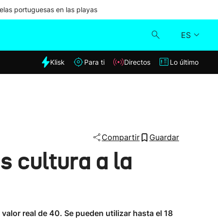
las portuguesas en las playas
ES
dia
Klisk
Para ti
Directos
Lo último
Klisk
Directos
Para ti
Compartir
Guardar
 cultura a la
Lo último
alor real de 40. Se pueden utilizar hasta el 18