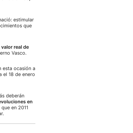
nació: estimular
ecimientos que
valor real de
ierno Vasco.
n esta ocasión a
a el 18 de enero
ás deberán
evoluciones en
s que en 2011
r.