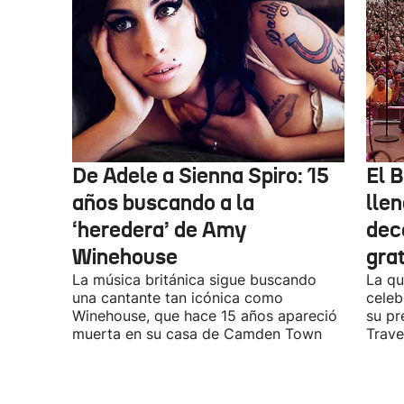
De Adele a Sienna Spiro: 15
El B
años buscando a la
lle
‘heredera’ de Amy
dec
Winehouse
gra
La música británica sigue buscando
La qu
una cantante tan icónica como
celeb
Winehouse, que hace 15 años apareció
su pr
muerta en su casa de Camden Town
Travel