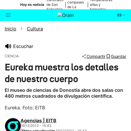
compases
|
|
Hoy es noticia
de San
altas y
de La
Sebastián
tormentas
Blanca
ES
Inicio
Cultura
Actualidad
Buscador
Política
Escuchar
CIENCIA
Compartir
Guardar
Cultura
Eureka muestra los detalles
de nuestro cuerpo
Ikusmiran
El museo de ciencias de Donostia abre dos salas con
Eguraldia
480 metros cuadrados de divulgación científica.
Eureka. Foto: EITB
Agencias | EITB
19/12/2012 - 15:43
Última actualización
19/12/2012 - 15:43