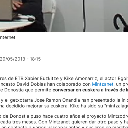
Internet
29/05/2013 - 18:15
es de ETB Xabier Euzkitze y Kike Amonarriz, el actor Egoit
oncesto David Doblas han colaborado con
Mintzanet
, un p
e Donostia que permite
conversar en euskera a través de I
y el getxotarra Jose Ramon Onandia han presentado la inic
 ha decidido mejorar su euskera. Kike ha sido su "mintzalag
o de Donostia puso hace cuatro años el proyecto Mintzod
 cada tres meses. Con Mintzanet quieren dar otro paso y h
 en contacto a varios vascoparlantes y pusieron en marcha