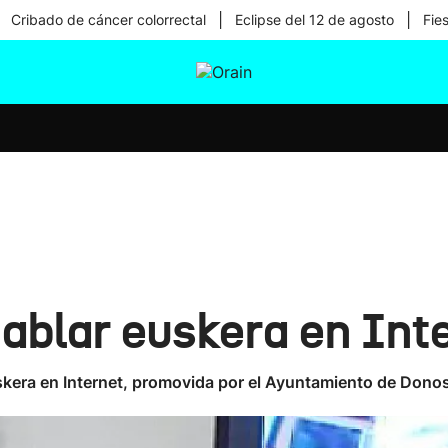
|
|
Cribado de cáncer colorrectal
Eclipse del 12 de agosto
Fie
tura
Ikusmiran
Egural
Salud
Tecnología
blar euskera en Int
skera en Internet, promovida por el Ayuntamiento de Dono