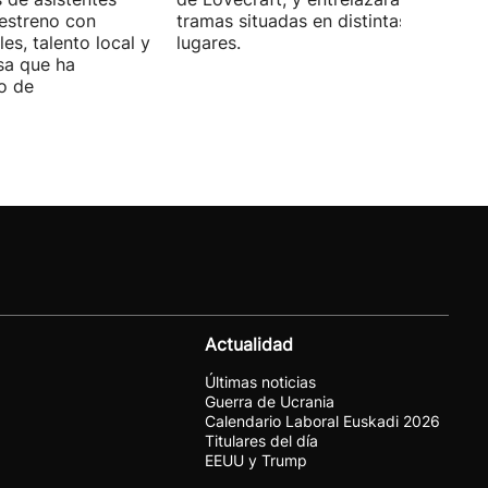
 estreno con
tramas situadas en distintas épocas y
es, talento local y
lugares.
sa que ha
o de
Actualidad
Últimas noticias
Guerra de Ucrania
Calendario Laboral Euskadi 2026
Titulares del día
EEUU y Trump