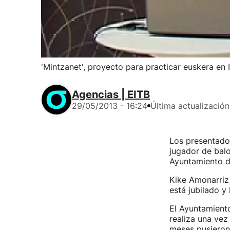
'Mintzanet', proyecto para practicar euskera en 
Agencias | EITB
29/05/2013 - 16:24
Última actualización
Los presentador
jugador de bal
Ayuntamiento d
Kike Amonarriz 
está jubilado y
El Ayuntamient
realiza una vez
meses pusieron