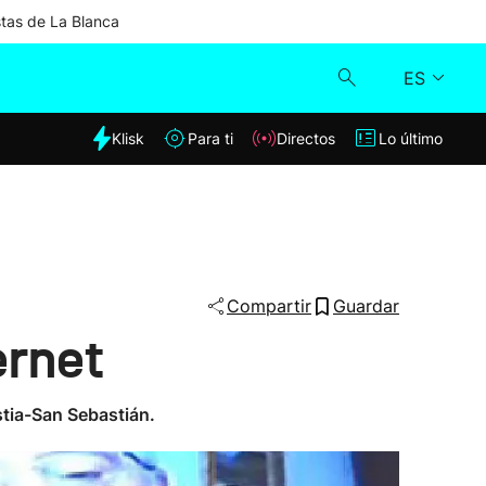
stas de La Blanca
ES
dia
Klisk
Para ti
Directos
Lo último
Klisk
Directos
Para ti
Compartir
Guardar
ernet
Lo último
stia-San Sebastián.