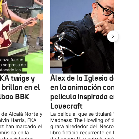
FKA twigs y
Álex de la Iglesia debutará
brillan en el
en la animación con una
ilbao BBK
película inspirada en
Lovecraft
 de Alcalá Norte y
La película, que se titulará 'Ages of
lvin Harris, FKA
Madness: The Howling of the Jinn',
ez han marcado el
girará alrededor del 'Necronomicón', 
 música en la
libro ficticio recurrente en los relatos
s de asistentes
de Lovecraft, y entrelazará varias