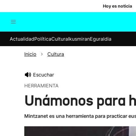
Hoy es noticia
Actualidad
Política
Cul
Actualidad
Política
Cultura
Ikusmiran
Eguraldia
Sociedad
Elecciones
Economía
Inicio
Cultura
Internacional
Escuchar
HERRAMIENTA
Unámonos para ha
Mintzanet es una herramienta para practicar eu