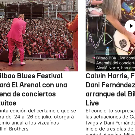
ilbao Blues Festival
Calvin Harris, 
nará El Arenal con una
Dani Fernández 
ena de conciertos
arranque del B
tuitos
Live
inta edición del certamen, que se
El concierto sorpresa
ra del 24 al 26 de julio, otorgará
las actuaciones de Ca
emio anual a los vizcaínos
twigs y Dani Fernánd
lin' Brothers.
inicio de tres días de
capital vizcaína. Mile