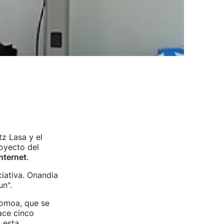
z Lasa y el
royecto del
nternet
.
iativa. Onandia
un".
romoa, que se
ace cinco
 esta