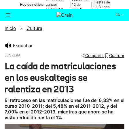
Fiestas de
|
|
Hoy es noticia
cáncer
12 de
La Blanca
colorrectal
agosto
ES
Inicio
Cultura
Actualidad
Buscador
Política
Escuchar
EUSKERA
Compartir
Guardar
Cultura
La caída de matriculaciones
en los euskaltegis se
Ikusmiran
ralentiza en 2013
Eguraldia
El retroceso en las matriculaciones fue del 6,33% en el
curso 2010-2011; del 5,48% en el 2011-2012, y del
7,09% en el 2012-2013, mientras que ahora se ha
visto reducido hasta el 1%.