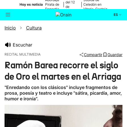
del 12
|
|
Hoy es noticia
Pirata de
Celedón en
de
Donostia
Vitoria-Gasteiz
agosto
ES
Inicio
Cultura
Actualidad
Buscador
Política
Escuchar
RECITAL MULTIMEDIA
Compartir
Guardar
Cultura
Ramón Barea recorre el siglo
de Oro el martes en el Arriaga
Ikusmiran
"Enredando con los clásicos" incluye fragmentos de
Eguraldia
prosa, poesía y teatro e incluye "sátira, picardía, amor,
humor e ironía".