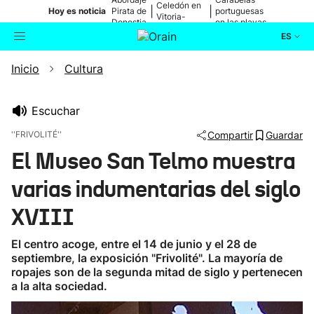
Celedón en
|
|
Hoy es noticia
Pirata de
portuguesas
Vitoria-
Donostia
en las playas
Gasteiz
ES
Inicio
Cultura
Actualidad
Buscador
Política
Escuchar
''FRIVOLITÉ''
Compartir
Guardar
Cultura
El Museo San Telmo muestra
varias indumentarias del siglo
Ikusmiran
XVIII
Eguraldia
El centro acoge, entre el 14 de junio y el 28 de
septiembre, la exposición "Frivolité". La mayoría de
ropajes son de la segunda mitad de siglo y pertenecen
a la alta sociedad.