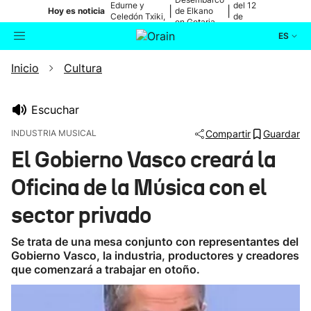
Edurne y
del 12
|
|
Hoy es noticia
de Elkano
Celedón Txiki,
de
en Getaria
en directo
agosto
ES
Inicio
Cultura
Actualidad
Buscador
Política
Escuchar
INDUSTRIA MUSICAL
Compartir
Guardar
Cultura
El Gobierno Vasco creará la
Oficina de la Música con el
Ikusmiran
sector privado
Eguraldia
Se trata de una mesa conjunto con representantes del
Gobierno Vasco, la industria, productores y creadores
que comenzará a trabajar en otoño.